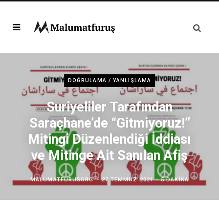
DOĞRULAMA / YANLIŞLAMA
Suriyeliler Tarafından
Saraçhane’de “Gitmiyoruz!”
Mitingi Düzenlendiği İddiası
ve Mitinge Ait Sanılan Afiş
MALUMATFURUSORG
27 TEMMUZ 2021
5 DAKIKA