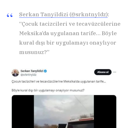
Serkan Tanyildizi (@srkntnyldz)
:
“Çocuk tacizcileri ve tecavüzcülerine
Meksika’da uygulanan tarife… Böyle
kural dışı bir uygulamayı onaylıyor
musunuz?”