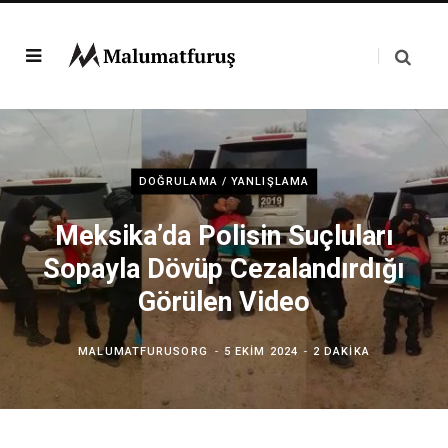
DOĞRULAMA / YANLIŞLAMA
Meksika’da Polisin Suçluları
Sopayla Dövüp Cezalandırdığı
Görülen Video
MALUMATFURUSORG
5 EKIM 2024
2 DAKIKA