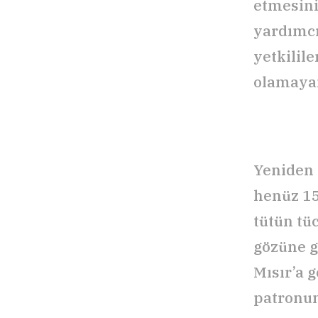
etmesini
yardımcı
yetkilil
olamayan 
Yeniden 
henüz 15
tütün tü
gözüne g
Mısır’a 
patronun