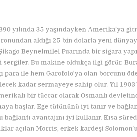
890 yılında 35 yaşındayken Amerika’ya gi
atronundan aldığı 25 bin dolarla yeni dünyay
Şikago Beynelmilel Fuarında bir sigara yap
 sergiler. Bu makine oldukça ilgi görür. Bu
ı para ile hem Garofolo’ya olan borcunu öd
ilecek kadar sermayeye sahip olur. Yıl 1903’
merikalı bir tüccar olarak Osmanlı devletin
aya başlar. Ege tütününü iyi tanır ve bağlan
u bağlantı avantajını iyi kullanır. Kısa sür
uklar açılan Morris, erkek kardeşi Solomon’