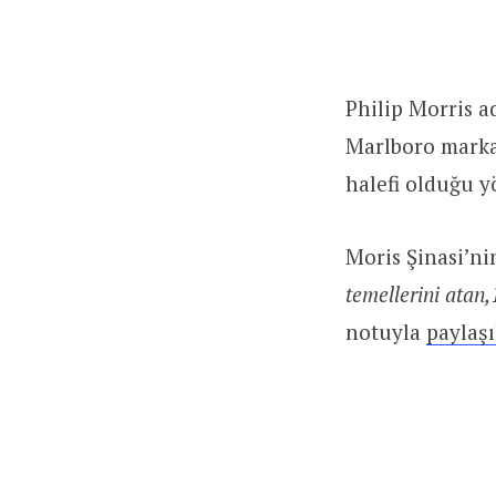
Philip Morris a
Marlboro marka
halefi olduğu 
Moris Şinasi’ni
temellerini atan
notuyla
paylaşı