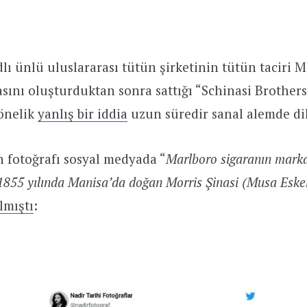
dlı ünlü uluslararası tütün şirketinin tütün taciri M
sını oluşturduktan sonra sattığı “Schinasi Brothe
yönelik
yanlış bir iddia
uzun süredir sanal alemde dil
n fotoğrafı sosyal medyada “
Marlboro sigaranın mark
,1855 yılında Manisa’da doğan Morris Şinasi (Musa Eske
lmıştı
: