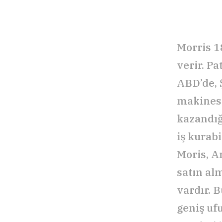
Morris 1
verir. P
ABD’de, 
makinesi
kazandığ
iş kurab
Moris, A
satın alm
vardır. B
geniş uf