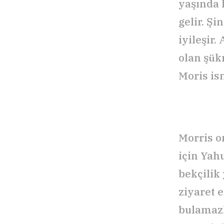
yaşında 
gelir. Ş
iyileşir.
olan şük
Moris is
Morris o
için Yah
bekçilik 
ziyaret e
bulamazl