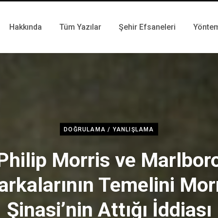
Hakkında
Tüm Yazılar
Şehir Efsaneleri
Yönte
DOĞRULAMA / YANLIŞLAMA
Philip Morris ve Marlbor
rkalarının Temelini Mor
Şinasi’nin Attığı İddiası