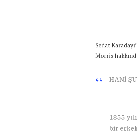
Sedat Karadayı’
Morris hakkında
HANİ ŞU
1855 yıl
bir erke