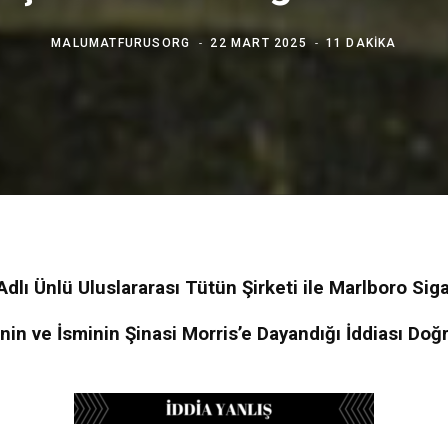
MALUMATFURUSORG
22 MART 2025
11 DAKIKA
Adlı Ünlü Uluslararası Tütün Şirketi ile Marlboro Si
in ve İsminin Şinasi Morris’e Dayandığı İddiası Doğ