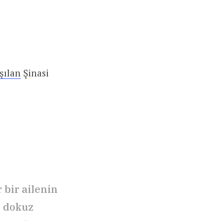
şılan
Şinasi
 bir ailenin
s dokuz