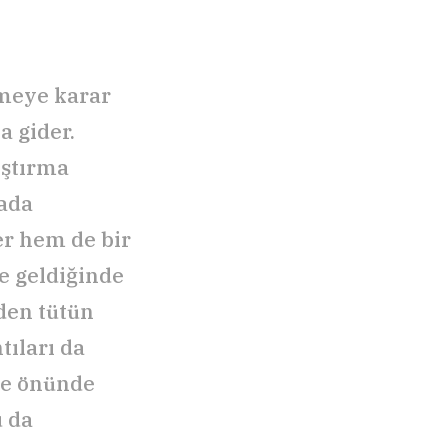
tmeye karar
a gider.
ıştırma
rada
er hem de bir
e geldiğinde
den tütün
tıları da
ede önünde
u da