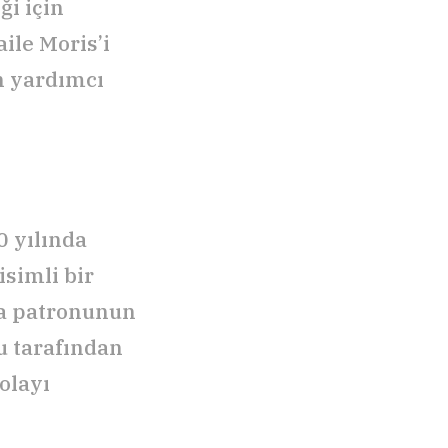
i için
ile Moris’i
n yardımcı
0 yılında
isimli bir
da patronunun
u tarafından
olayı