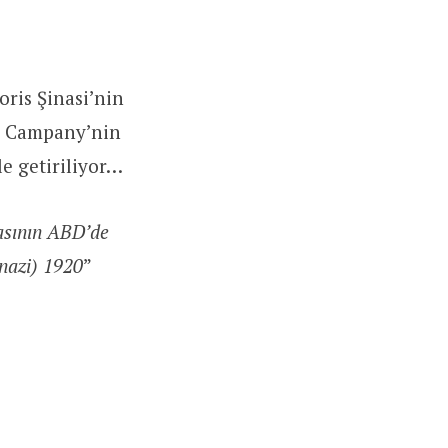
oris Şinasi’nin
rs Campany’nin
e getiriliyor…
asının ABD’de
nazi) 1920
”