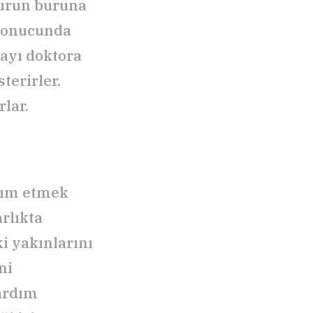
burun buruna
 sonucunda
layı doktora
terirler.
rlar.
rdım etmek
rlıkta
ki yakınlarını
ni
yardım