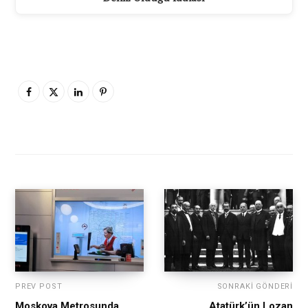
PREV POST
SONRAKI GÖNDERI
Moskova Metrosunda
Atatürk’ün Lozan