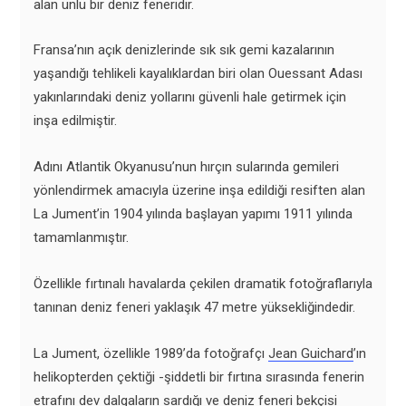
alan ünlü bir deniz feneridir.
Fransa’nın açık denizlerinde sık sık gemi kazalarının
yaşandığı tehlikeli kayalıklardan biri olan Ouessant Adası
yakınlarındaki deniz yollarını güvenli hale getirmek için
inşa edilmiştir.
Adını Atlantik Okyanusu’nun hırçın sularında gemileri
yönlendirmek amacıyla üzerine inşa edildiği resiften alan
La Jument’in 1904 yılında başlayan yapımı 1911 yılında
tamamlanmıştır.
Özellikle fırtınalı havalarda çekilen dramatik fotoğraflarıyla
tanınan deniz feneri yaklaşık 47 metre yüksekliğindedir.
La Jument, özellikle 1989’da fotoğrafçı
Jean Guichard
’ın
helikopterden çektiği -şiddetli bir fırtına sırasında fenerin
etrafını dev dalgaların sardığı ve deniz feneri bekçisi