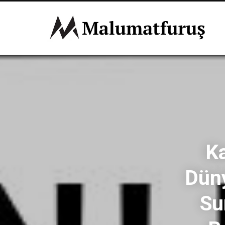
K
Düny
Su