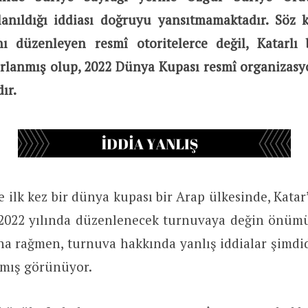
lanıldığı iddiası doğruyu yansıtmamaktadır. Söz 
 düzenleyen resmî otoritelerce değil, Katarlı b
rlanmış olup, 2022 Dünya Kupası resmî organizasyo
ır.
e ilk kez bir dünya kupası bir Arap ülkesinde, Katar
2022 yılında düzenlenecek turnuvaya değin önümü
ına rağmen, turnuva hakkında yanlış iddialar şim
amış görünüyor.