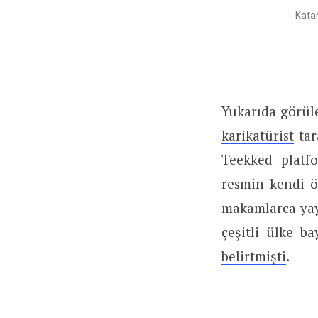
Katar
Yukarıda görül
karikatürist
tar
Teekked platfo
resmin kendi 
makamlarca yay
çeşitli ülke ba
belirtmişti
.