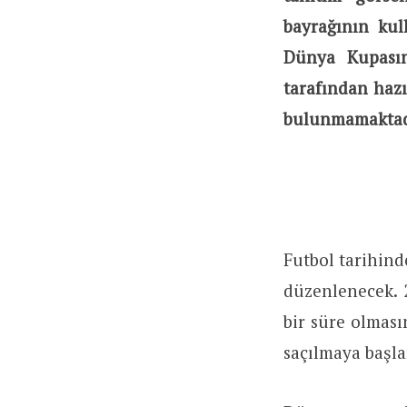
bayrağının kul
Dünya Kupasını
tarafından hazı
bulunmamaktad
Futbol tarihind
düzenlenecek. 
bir süre olmas
saçılmaya başl