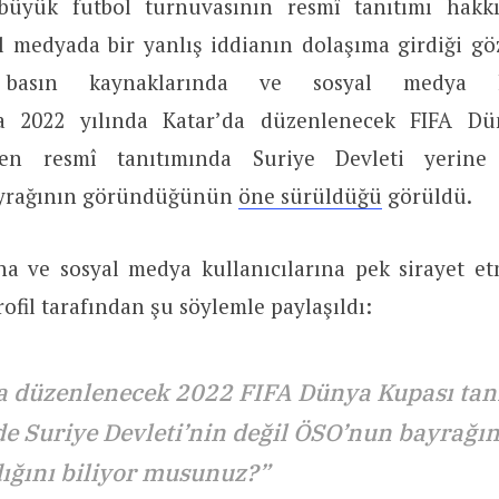
üyük futbol turnuvasının resmî tanıtımı hakkı
l medyada bir yanlış iddianın dolaşıma girdiği gö
basın kaynaklarında ve sosyal medya kul
da 2022 yılında Katar’da düzenlenecek FIFA Dü
ren resmî tanıtımında Suriye Devleti yerine
yrağının göründüğünün
öne sürüldüğü
görüldü.
na ve sosyal medya kullanıcılarına pek sirayet 
rofil tarafından şu söylemle paylaşıldı:
a düzenlenecek 2022 FIFA Dünya Kupası tan
de Suriye Devleti’nin değil ÖSO’nun bayrağı
dığını biliyor musunuz?”