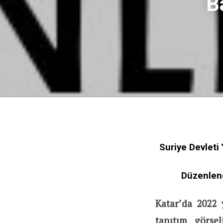
B
Suriye Devleti
Düzenlene
Katar’da 2022
tanıtım görse