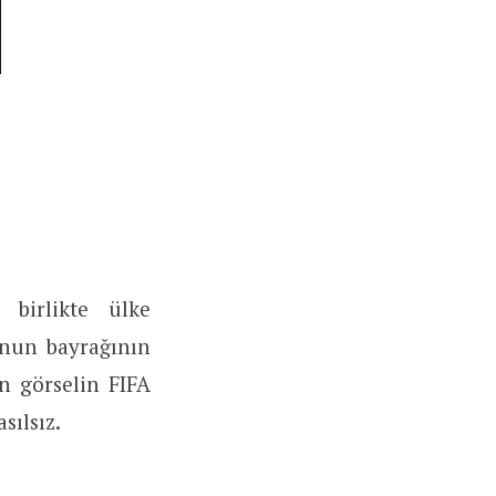
 birlikte ülke
’nun bayrağının
en görselin FIFA
sılsız.