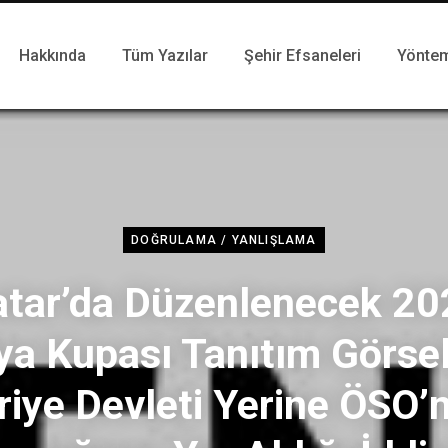
Hakkında
Tüm Yazılar
Şehir Efsaneleri
Yönte
DOĞRULAMA / YANLIŞLAMA
atar’da Düzenlenecek 20
a Kupası Tanıtım Görse
riye Devleti Yerine ÖSO’