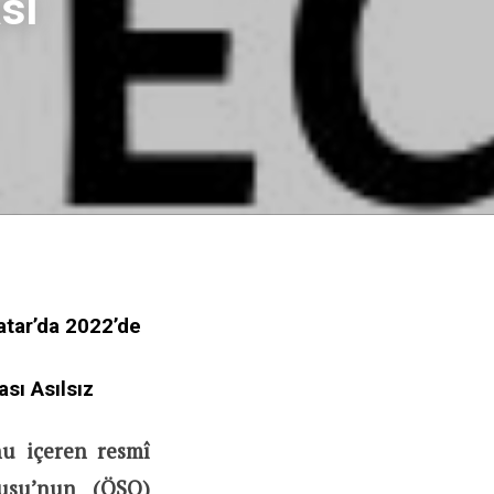
sı
atar’da 2022’de
sı Asılsız
u içeren resmî
dusu’nun (ÖSO)