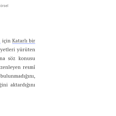
örsel
i
için
Katarlı bir
yetleri yürüten
rına söz konusu
zenleyen resmî
 bulunmadığını,
ğini aktardığını