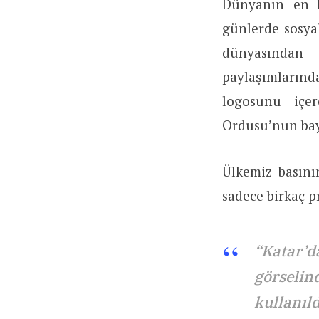
Dünyanın en b
günlerde sosya
dünyasından 
paylaşımların
logosunu içe
Ordusu’nun ba
Ülkemiz basını
sadece birkaç p
“Katar’d
görselin
kullanıl