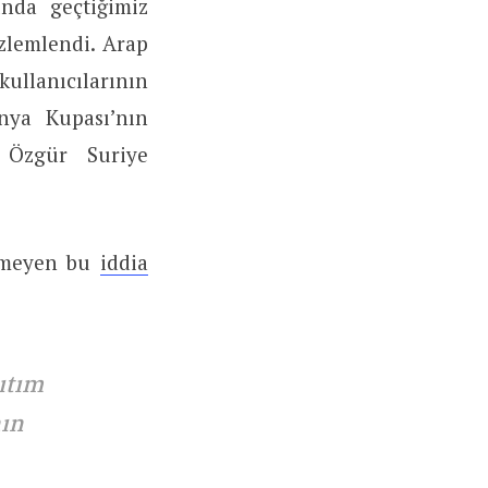
nda geçtiğimiz
zlemlendi. Arap
lanıcılarının
nya Kupası’nın
 Özgür Suriye
etmeyen bu
iddia
ıtım
nın