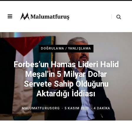
DOĞRULAMA / YANLIŞLAMA
Forbes’un Hamas Lideri Halid
Meşal’in 5 Milyar Dolar
Servete Sahip Olduğunu
Aktardığı İddiası
MALUMATFURUSORG
5 KASIM 2023
4 DAKIKA