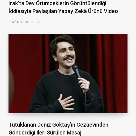
Irak’ta Dev Örümceklerin Görüntülendiği
İddiasıyla Paylaşılan Yapay Zekâ Ürünü Video
5 AĞUSTOS 2026
Tutuklanan Deniz Göktaş’ın Cezaevinden
Gönderdiği İleri Sürülen Mesaj