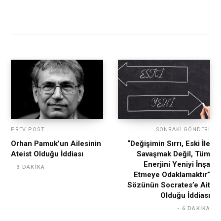
PREV POST
SONRAKI GÖNDERI
Orhan Pamuk’un Ailesinin
“Değişimin Sırrı, Eski İle
Ateist Olduğu İddiası
Savaşmak Değil, Tüm
Enerjini Yeniyi İnşa
3 DAKIKA
Etmeye Odaklamaktır”
Sözünün Socrates’e Ait
Olduğu İddiası
6 DAKIKA