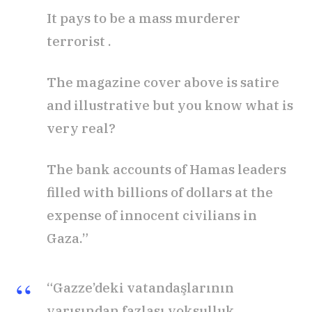
It pays to be a mass murderer
terrorist .
The magazine cover above is satire
and illustrative but you know what is
very real?
The bank accounts of Hamas leaders
filled with billions of dollars at the
expense of innocent civilians in
Gaza.”
“Gazze’deki vatandaşlarının
yarısından fazlası yoksulluk