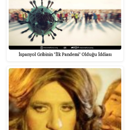
İspanyol Gribinin "İlk Pandemi" Olduğu İddiası