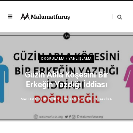
DOĞRULAMA / YANLIŞLAMA
Güzin Abla Köşesini Bir
Erkeğin Yazdığı İddiası
MALUMATFURUSORG
29 KASIM 2019
3 DAKIKA