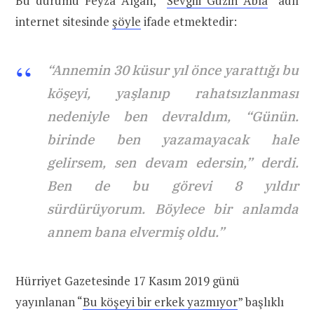
Bu durumu Feyza Algan, “
Sevgili Güzin Abla
” adlı
internet sitesinde
şöyle
ifade etmektedir:
“Annemin 30 küsur yıl önce yarattığı bu
köşeyi, yaşlanıp rahatsızlanması
nedeniyle ben devraldım, “Günün.
birinde ben yazamayacak hale
gelirsem, sen devam edersin,” derdi.
Ben de bu görevi 8 yıldır
sürdürüyorum. Böylece bir anlamda
annem bana elvermiş oldu.”
Hürriyet Gazetesinde 17 Kasım 2019 günü
yayınlanan “
Bu köşeyi bir erkek yazmıyor
” başlıklı