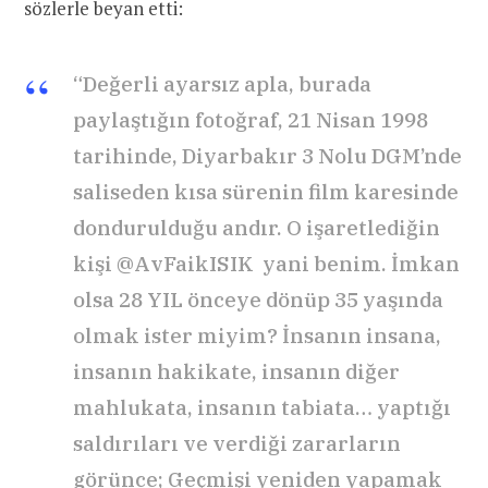
sözlerle beyan etti:
“Değerli ayarsız apla,
burada
paylaştığın fotoğraf, 21 Nisan 1998
tarihinde, Diyarbakır 3 Nolu DGM’nde
saliseden kısa sürenin film karesinde
dondurulduğu andır. O işaretlediğin
kişi
@AvFaikISIK
yani benim. İmkan
olsa 28 YIL önceye dönüp 35 yaşında
olmak ister miyim? İnsanın insana,
insanın hakikate, insanın diğer
mahlukata, insanın tabiata… yaptığı
saldırıları ve verdiği zararların
görünce; Geçmişi yeniden yapamak