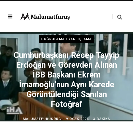
DOĞRULAMA / YANLIŞLAMA
Cumhurbaşkanı Recep Tayyip
Erdoğan ve Görevden Alınan
İBB Başkanı Ekrem
İmamoğlu’nun Aynı Karede
Görüntülendiği Sanılan
Fotoğraf
MALUMATFURUSORG
9 OCAK 2026
3 DAKIKA