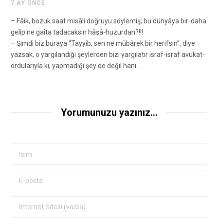
7 AY ÖNCE
– Fâik, bozuk saat misâli doğruyu söylemiş; bu dünyâya bir-daha
gelip ne gaita tadacaksın hâşâ-huzurdan?!!!
– Şimdi biz buraya “Tayyib, sen ne mübârek bir herifsin”, diye
yazsak, o yargılandığı şeylerden bizi yargılatır israf-israf avukat-
ordularıyla ki, yapmadığı şey de değil hani…
Yorumunuzu yazınız...