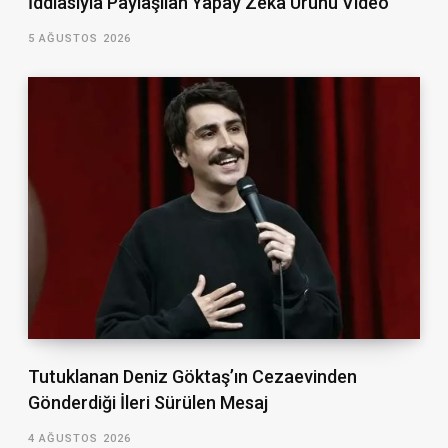
İddiasıyla Paylaşılan Yapay Zekâ Ürünü Video
5 AĞUSTOS 2026
Tutuklanan Deniz Göktaş’ın Cezaevinden
Gönderdiği İleri Sürülen Mesaj
4 AĞUSTOS 2026