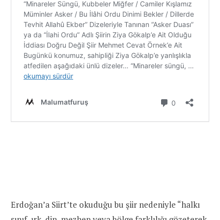
Erdoğan’a Siirt’te okuduğu bu şiir nedeniyle “halkı
sınıf, ırk, din, mezhep veya bölge farklılığı gözeterek