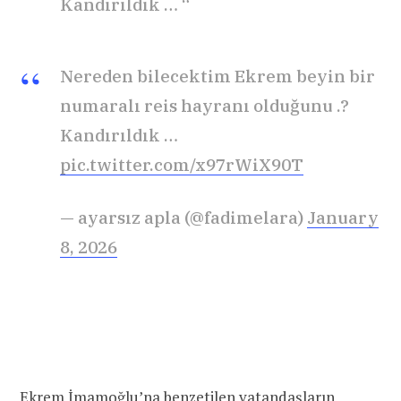
Kandırıldık … “
Nereden bilecektim Ekrem beyin bir
numaralı reis hayranı olduğunu .?
Kandırıldık …
pic.twitter.com/x97rWiX90T
— ayarsız apla (@fadimelara)
January
8, 2026
Ekrem İmamoğlu’na benzetilen vatandaşların