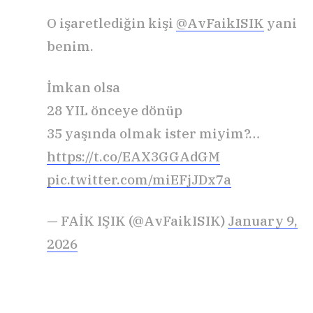
O işaretlediğin kişi
@AvFaikISIK
yani
benim.
İmkan olsa
28 YIL önceye dönüp
35 yaşında olmak ister miyim?…
https://t.co/EAX3GGAdGM
pic.twitter.com/miEFjJDx7a
— FAİK IŞIK (@AvFaikISIK)
January 9,
2026