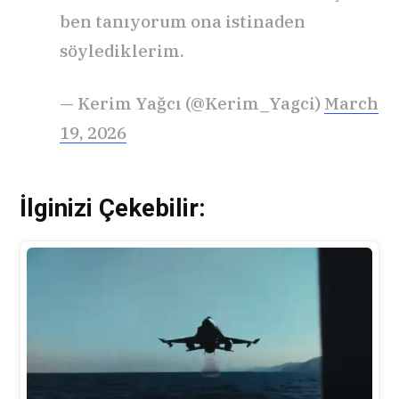
ben tanıyorum ona istinaden
söylediklerim.
— Kerim Yağcı (@Kerim_Yagci)
March
19, 2026
İlginizi Çekebilir: