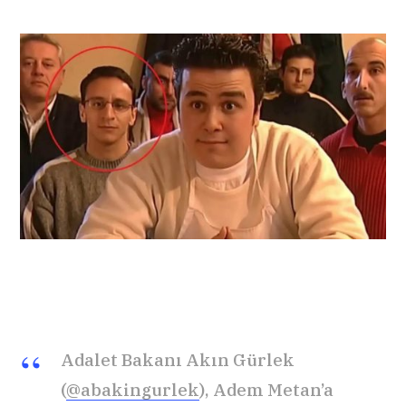
Adalet Bakanı Akın Gürlek
(
@abakingurlek
), Adem Metan’a