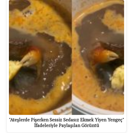
"Ateşlerde Pişerken Sessiz Sedasız Ekmek Yiyen Yengeç"
İfadeleriyle Paylaşılan Görüntü