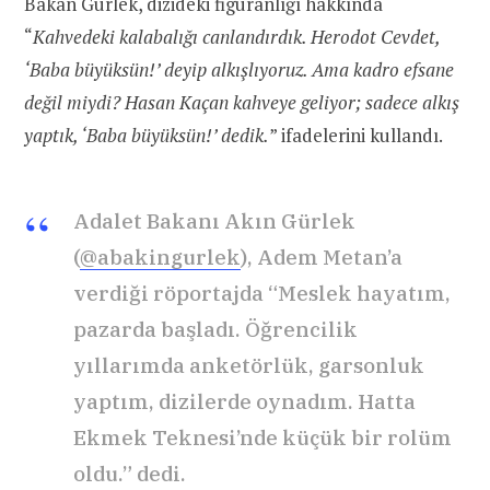
Bakan Gürlek, dizideki figüranlığı hakkında
“
Kahvedeki kalabalığı canlandırdık. Herodot Cevdet,
‘Baba büyüksün!’ deyip alkışlıyoruz. Ama kadro efsane
değil miydi? Hasan Kaçan kahveye geliyor; sadece alkış
yaptık, ‘Baba büyüksün!’ dedik.
” ifadelerini kullandı.
Adalet Bakanı Akın Gürlek
(
@abakingurlek
), Adem Metan’a
verdiği röportajda “Meslek hayatım,
pazarda başladı. Öğrencilik
yıllarımda anketörlük, garsonluk
yaptım, dizilerde oynadım. Hatta
Ekmek Teknesi’nde küçük bir rolüm
oldu.” dedi.