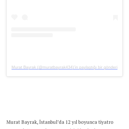
Murat Bayrak (@muratbayrak434)’in paylaştığı bir gönderi
Murat Bayrak, İstanbul’da 12 yıl boyunca tiyatro