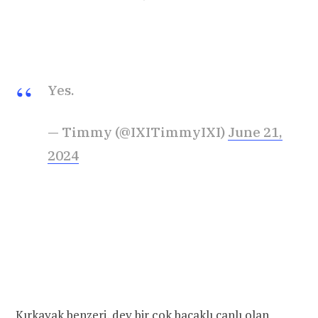
Yes.
— Timmy (@IXITimmyIXI)
June 21,
2024
Kırkayak benzeri, dev bir çok bacaklı canlı olan