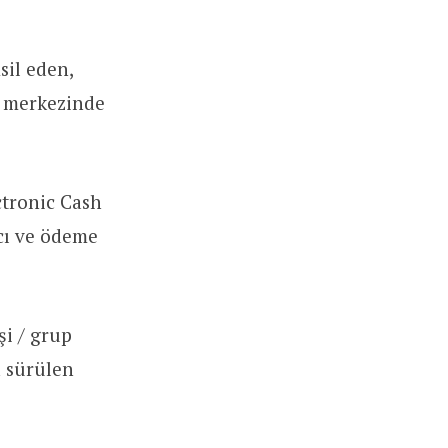
sil eden,
n merkezinde
ctronic Cash
acı ve ödeme
şi / grup
a sürülen