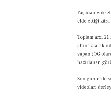
Yaşanan yükseli
elde ettiği kâra 
Toplam arzı 21 m
altın” olarak n
yapan (OG olara
hazırlanan gör
Son günlerde so
videoları derle