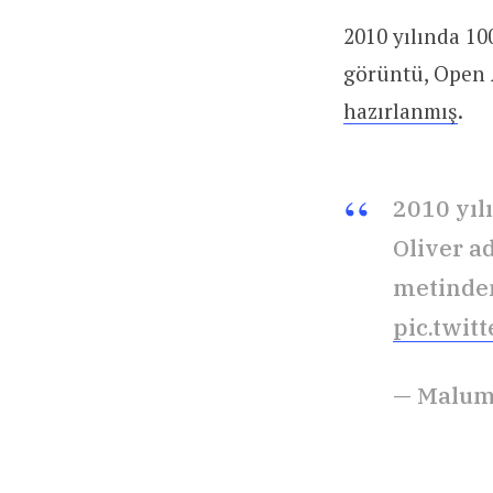
2010 yılında 10
görüntü, Open A
hazırlanmış
.
2010 yıl
Oliver ad
metinden
pic.twit
— Malum