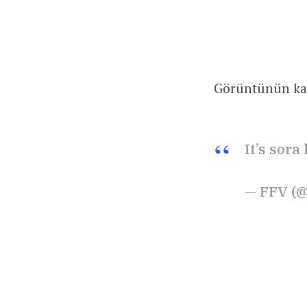
Görüntünün kay
It’s sora 
— FFV (