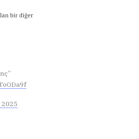
lan bir diğer
enç”
rToODa9f
 2025