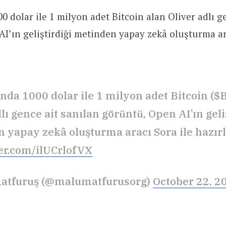
00 dolar ile 1 milyon adet Bitcoin alan Oliver adlı g
I’ın geliştirdiği metinden yapay zekâ oluşturma ar
ında 1000 dolar ile 1 milyon adet Bitcoin ($
lı gence ait sanılan görüntü, Open AI’ın geli
 yapay zekâ oluşturma aracı Sora ile hazır
ter.com/ilUCrlofVX
atfuruş (@malumatfurusorg)
October 22, 2