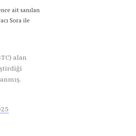
ence ait sanılan
acı Sora ile
BTC) alan
ştirdiği
lanmış.
025