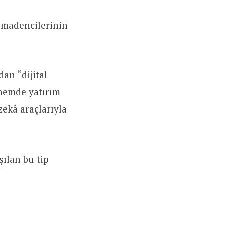
e madencilerinin
dan “dijital
önemde yatırım
zekâ araçlarıyla
ılan bu tip