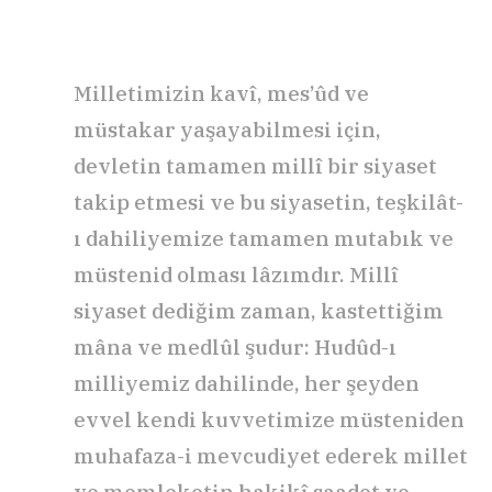
Milletimizin kavî, mes’ûd ve
müstakar yaşayabilmesi için,
devletin tamamen millî bir siyaset
takip etmesi ve bu siyasetin, teşkilât-
ı dahiliyemize tamamen mutabık ve
müstenid olması lâzımdır. Millî
siyaset dediğim zaman, kastettiğim
mâna ve medlûl şudur: Hudûd-ı
milliyemiz dahilinde, her şeyden
evvel kendi kuvvetimize müsteniden
muhafaza-i mevcudiyet ederek millet