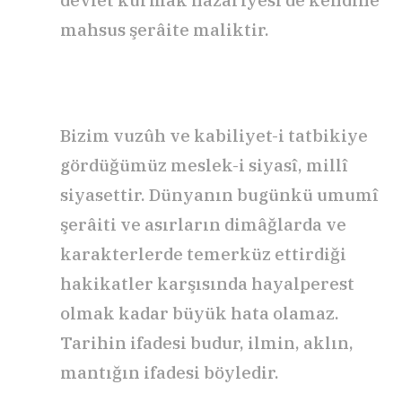
devlet kurmak nazariyesi de kendine
mahsus şerâite maliktir.
Bizim vuzûh ve kabiliyet-i tatbikiye
gördüğümüz meslek-i siyasî, millî
siyasettir. Dünyanın bugünkü umumî
şerâiti ve asırların dimâğlarda ve
karakterlerde temerküz ettirdiği
hakikatler karşısında hayalperest
olmak kadar büyük hata olamaz.
Tarihin ifadesi budur, ilmin, aklın,
mantığın ifadesi böyledir.