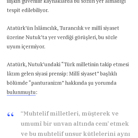
ilişkin güvenilir kaynaklarda bu sözün yer almadığı
tespit edilebiliyor.
Atatürk’ün İslâmcılık, Turancılık ve millî siyaset
üzerine Nutuk’ta yer verdiği görüşleri, bu sözle
uyum içermiyor.
Atatürk, Nutuk’undaki “Türk milletinin takip etmesi
lâzım gelen siyasi prensip: Millî siyaset” başlıklı
bölümde “panturanizm” hakkında şu yorumda
bulunmuştu
:
“Muhtelif milletleri, müşterek ve
umumî bir unvan altında cem’ etmek
ve bu muhtelif unsur kütlelerini aynı