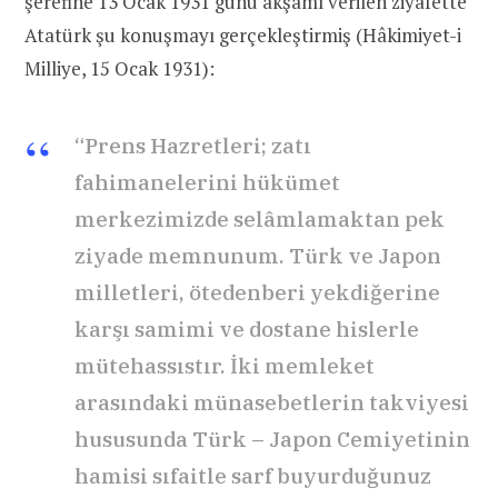
şerefine 13 Ocak 1931 günü akşamı verilen ziyafette
Atatürk şu konuşmayı gerçekleştirmiş (Hâkimiyet-i
Milliye, 15 Ocak 1931):
“Prens Hazretleri; zatı
fahimanelerini hükümet
merkezimizde selâmlamaktan pek
ziyade memnunum. Türk ve Japon
milletleri, ötedenberi yekdiğerine
karşı samimi ve dostane hislerle
mütehassıstır. İki memleket
arasındaki münasebetlerin takviyesi
hususunda Türk – Japon Cemiyetinin
hamisi sıfaitle sarf buyurduğunuz