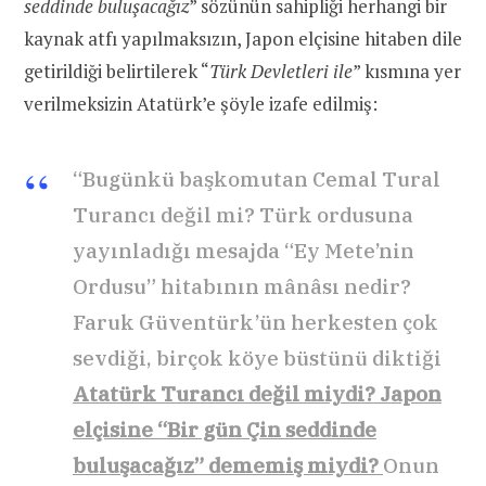
seddinde buluşacağız
” sözünün sahipliği herhangi bir
kaynak atfı yapılmaksızın, Japon elçisine hitaben dile
getirildiği belirtilerek “
Türk Devletleri ile
” kısmına yer
verilmeksizin Atatürk’e şöyle izafe edilmiş:
“Bugünkü başkomutan Cemal Tural
Turancı değil mi? Türk ordusuna
yayınladığı mesajda “Ey Mete’nin
Ordusu” hitabının mânâsı nedir?
Faruk Güventürk’ün herkesten çok
sevdiği, birçok köye büstünü diktiği
Atatürk Turancı değil miydi? Japon
elçisine “Bir gün Çin seddinde
buluşacağız” dememiş miydi?
Onun