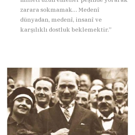
zarara sokmamak… Medenî
dünyadan, medenî, insanî ve
karşılıklı dostluk beklemektir.”