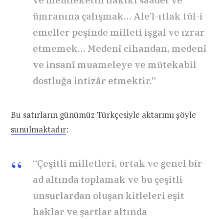
ve memleketin hakikî saadet ve
ümranına çalışmak… Ale’l-ıtlak tûl-i
emeller peşinde milleti işgal ve ızrar
etmemek… Medenî cihandan, medenî
ve insanî muameleye ve mütekabil
dostluğa intizâr etmektir.”
Bu satırların günümüz Türkçesiyle aktarımı şöyle
sunulmaktadır
:
“Çeşitli milletleri, ortak ve genel bir
ad altında toplamak ve bu çeşitli
unsurlardan oluşan kitleleri eşit
haklar ve şartlar altında