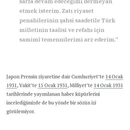
sarfa devam edeceğimi dermeyan
etmek isterim. Zatı riyaset
penahilerinin şahsi saadetile Türk
milletinin taalisi ve refahı için
samimî temennilerimi arz ederim.”
Japon Prensin ziyaretine dair Cumhuriyet’te
14 Ocak
1931
, Vakit’te
15 Ocak 1931
, Milliyet’te
14 Ocak 1931
tarihlerinde yayımlanan haber küpürlerini
incelediğimizde de bu yönde bir sözün izi
görülemiyor.