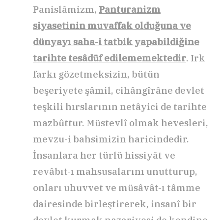
Panislâmizm,
Panturanizm
siyasetinin muvaffak olduğuna ve
dünyayı saha-i tatbik yapabildiğine
tarihte tesâdüf edilememektedir
. Irk
farkı gözetmeksizin, bütün
beşeriyete şâmil, cihângîrâne devlet
teşkili hırslarının netâyici de tarihte
mazbûttur. Müstevlî olmak hevesleri,
mevzu-i bahsimizin haricindedir.
İnsanlara her türlü hissiyât ve
revâbıt-ı mahsusalarını unutturup,
onları uhuvvet ve müsâvât-ı tâmme
dairesinde birleştirerek, insanî bir