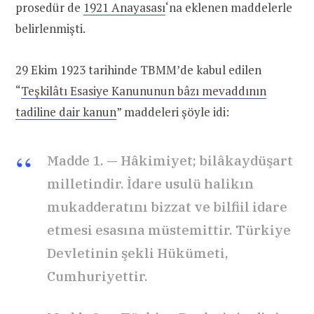
prosedür de
1921 Anayasası
‘na eklenen maddelerle
belirlenmişti.
29 Ekim 1923 tarihinde TBMM’de kabul edilen
“
Teşkilâtı Esasiye Kanununun bâzı mevaddının
tadiline dair kanun
” maddeleri şöyle idi:
Madde 1. — Hâkimiyet; bilâkaydüşart
milletindir. İdare usulü halikın
mukadderatını bizzat ve bilfiil idare
etmesi esasına müstemittir. Türkiye
Devletinin şekli Hükümeti,
Cumhuriyettir.