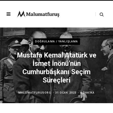
DOĞRULAMA / YANLIŞLAMA
Mustafa Kemal Atatürk ve
İsmet İnönü’nün
Cumhurbaşkanı Seçim
Süreçleri
MALUMATFURUSORG
31 OCAK 2023
8 DAKIKA