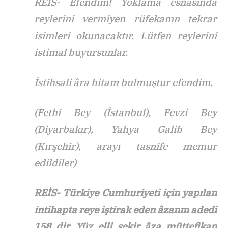
REİS- Efendim! Yoklama esnasında
reylerini vermiyen rüfekamn tekrar
isimleri okunacaktır. Lütfen reylerini
istimal buyursunlar.
İstihsali âra hitam bulmuştur efendim.
(Fethi Bey (İstanbul), Fevzi Bey
(Diyarbakır), Yahya Galib Bey
(Kırşehir), arayı tasnife memur
edildiler)
REİS- Türkiye Cumhuriyeti için yapılan
intihapta reye iştirak eden âzanm adedi
158 dir. Yüz elli sekir âza müttefikan