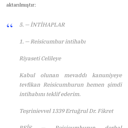
aktarılmıştır:
5. — İNTİHAPLAR
1. — Reisicumhur intihabı
Riyaseti Celileye
Kabul olunan mevaddı kanuniyeye
tevfikan Reisicumhurun hemen şimdi
intihabını teklif ederim.
Teşrinievvel 1339 Ertuğrul Dr. Fikret
REÎS — Reisicumhurun derhal