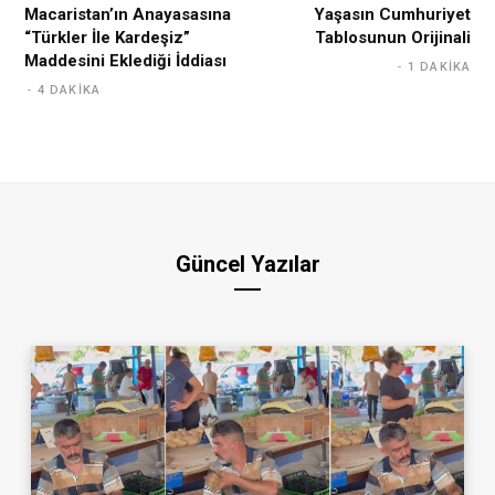
Macaristan’ın Anayasasına
Yaşasın Cumhuriyet
“Türkler İle Kardeşiz”
Tablosunun Orijinali
Maddesini Eklediği İddiası
1 DAKIKA
4 DAKIKA
Güncel Yazılar