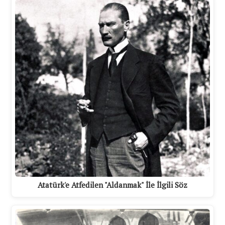
Atatürk'e Atfedilen "Aldanmak" İle İlgili Söz