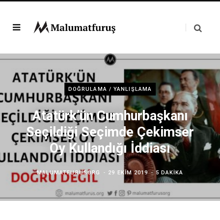
DOĞRULAMA / YANLIŞLAMA
Atatürk’ün Cumhurbaşkanı
Seçildiği Seçimde Çekimser
Oy Kullandığı İddiası
MALUMATFURUSORG
29 EKIM 2019
5 DAKIKA