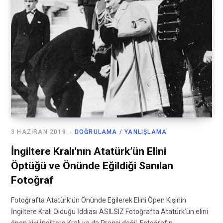
3 HAZIRAN 2019
DOĞRULAMA / YANLIŞLAMA
İngiltere Kralı’nın Atatürk’ün Elini
Öptüğü ve Önünde Eğildiği Sanılan
Fotoğraf
Fotoğrafta Atatürk’ün Önünde Eğilerek Elini Öpen Kişinin
İngiltere Kralı Olduğu İddiası ASILSIZ Fotoğrafta Atatürk’ün elini