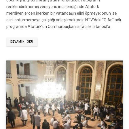
öpen kişi İngiltere Kralı ya da Prensi değil. Fotoğrafın
renklendirilmemiş versiyonu incelendiğinde Atatürk
merdivenlerden inerken bir vatandaşın elini öpmeye; onun ise
elini öptürmemeye çalıştığı anlaşılmaktadır. NTV’deki “O An” adlı
programda Atatürk’ün Cumhurbaşkanı sıfatı ile İstanbul’a…
DEVAMINI OKU