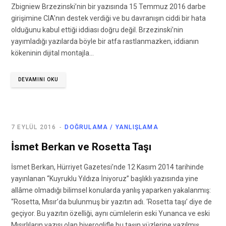
Zbigniew Brzezinski’nin bir yazısında 15 Temmuz 2016 darbe
girişimine CIA’nın destek verdiği ve bu davranışın ciddi bir hata
olduğunu kabul ettiği iddiası doğru değil. Brzezinski’nin
yayımladığı yazılarda böyle bir atfa rastlanmazken, iddianın
kökeninin dijital montajla…
DEVAMINI OKU
7 EYLÜL 2016
DOĞRULAMA / YANLIŞLAMA
İsmet Berkan ve Rosetta Taşı
İsmet Berkan, Hürriyet Gazetesi’nde 12 Kasım 2014 tarihinde
yayınlanan “Kuyruklu Yıldıza İniyoruz” başlıklı yazısında yine
allâme olmadığı bilimsel konularda yanlış yaparken yakalanmış:
“Rosetta, Mısır’da bulunmuş bir yazıtın adı. ‘Rosetta taşı’ diye de
geçiyor. Bu yazıtın özelliği, aynı cümlelerin eski Yunanca ve eski
Mısırlıların yazısı olan hiyeroglifle bu taşın yüzlerine yazılmış…