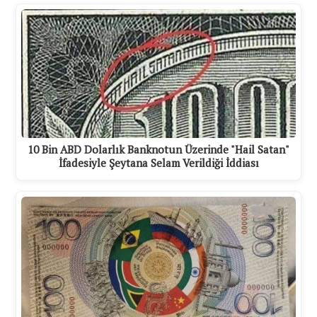
10 Bin ABD Dolarlık Banknotun Üzerinde "Hail Satan"
İfadesiyle Şeytana Selam Verildiği İddiası