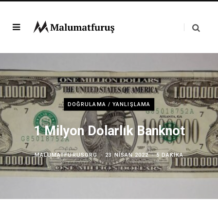
DOĞRULAMA / YANLIŞLAMA
1 Milyon Dolarlık Banknot
MALUMATFURUSORG
23 NISAN 2022
5 DAKIKA