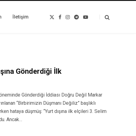
m
İletişim
X
F
I
T
Y
(
a
n
e
o
T
c
s
l
u
w
e
t
e
T
i
b
a
g
u
t
o
g
r
b
t
o
r
a
e
e
k
a
m
r
m
)
şına Gönderdiği İlk
m Döneminde Gönderdiği İddiası Doğru Değil Markar
lanan “Birbirimizin Düşmanı Değiliz” başlıklı
ken hataya düşmüş: “Yurt dışına ilk elçileri 3. Selim
rdu. Ancak…