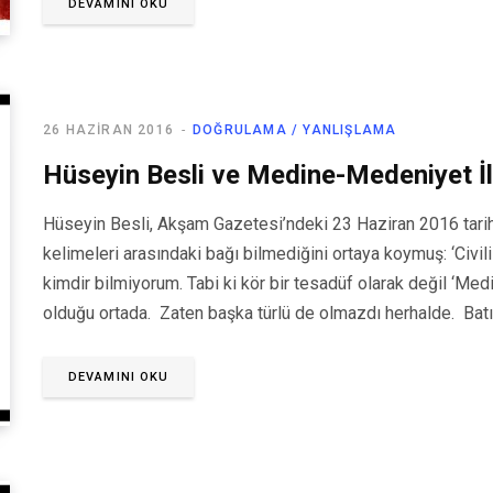
DEVAMINI OKU
26 HAZIRAN 2016
DOĞRULAMA / YANLIŞLAMA
Hüseyin Besli ve Medine-Medeniyet İl
Hüseyin Besli, Akşam Gazetesi’ndeki 23 Haziran 2016 tari
kelimeleri arasındaki bağı bilmediğini ortaya koymuş: ‘Civili
kimdir bilmiyorum. Tabi ki kör bir tesadüf olarak değil ‘Medine’
olduğu ortada. Zaten başka türlü de olmazdı herhalde. Batı’
DEVAMINI OKU