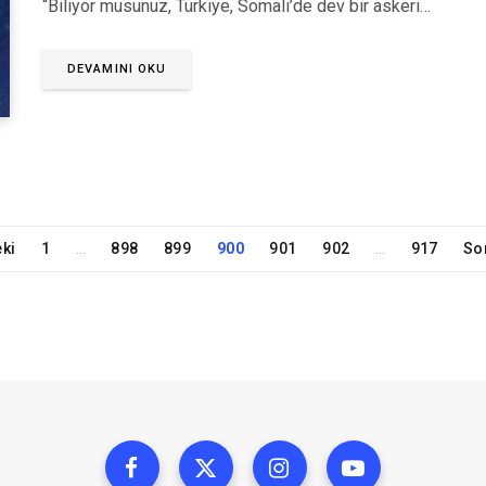
“Biliyor musunuz, Türkiye, Somali’de dev bir askeri…
DEVAMINI OKU
ki
1
898
899
900
901
902
917
So
…
…