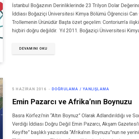
İstanbul Boğazının Derinliklerinde 23 Trilyon Dolar Değer
İddiası Boğaziçi Üniversitesi Kimya Bölümü Öğrencisi Can G.
Trollemenin Ürünüdür Başta özet geçelim: Contorium’a ilişki
hiçbiri doğru değildir. Yıl 2011. Boğaziçi Üniversitesi Ki
DEVAMINI OKU
5 HAZIRAN 2016
DOĞRULAMA / YANLIŞLAMA
Emin Pazarcı ve Afrika’nın Boynuzu
Basra Körfezi’nin “Altın Boynuz” Olarak Adlandırıldığı ve 
Verdiği İddiası Doğru Değil Emin Pazarcı, Akşam Gazetesi
Keyifte” başlıklı yazısında “Afrika’nın Boynuzu”nun ne yeri