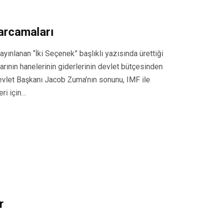
Harcamaları
yınlanan “İki Seçenek” başlıklı yazısında ürettiği
arının hanelerinin giderlerinin devlet bütçesinden
evlet Başkanı Jacob Zuma’nın sonunu, IMF ile
eri için…
r