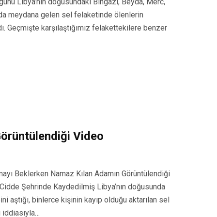
23 günü Libya’nın doğusundaki Bingazi, Beyda, Merc,
da meydana gelen sel felaketinde ölenlerin
ıldı. Geçmişte karşılaştığımız felakettekilere benzer
Görüntülendiği Video
lmayı Beklerken Namaz Kılan Adamın Görüntülendiği
ın Cidde Şehrinde Kaydedilmiş Libya’nın doğusunda
i aştığı, binlerce kişinin kayıp olduğu aktarılan sel
ı iddiasıyla…