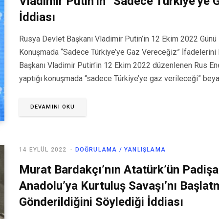
Vladimir Putin’in “Sadece Türkiye’ye 
İddiası
Rusya Devlet Başkanı Vladimir Putin’in 12 Ekim 2022 Günü R
Konuşmada “Sadece Türkiye’ye Gaz Vereceğiz” İfadelerini K
Başkanı Vladimir Putin’in 12 Ekim 2022 düzenlenen Rus Ener
yaptığı konuşmada “sadece Türkiye’ye gaz verileceği” bey
DEVAMINI OKU
14 EYLÜL 2022
DOĞRULAMA / YANLIŞLAMA
Murat Bardakçı’nın Atatürk’ün Padişa
Anadolu’ya Kurtuluş Savaşı’nı Başla
Gönderildiğini Söylediği İddiası