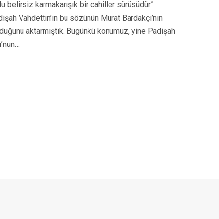
du belirsiz karmakarışık bir cahiller sürüsüdür”
adişah Vahdettin’in bu sözünün Murat Bardakçı’nın
olduğunu aktarmıştık. Bugünkü konumuz, yine Padişah
u’nun…