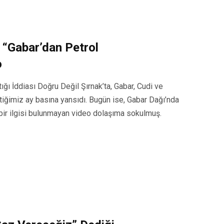
 “Gabar’dan Petrol
o
ğı İddiası Doğru Değil Şırnak’ta, Gabar, Cudi ve
çtiğimiz ay basına yansıdı. Bugün ise, Gabar Dağı’nda
e bir ilgisi bulunmayan video dolaşıma sokulmuş.