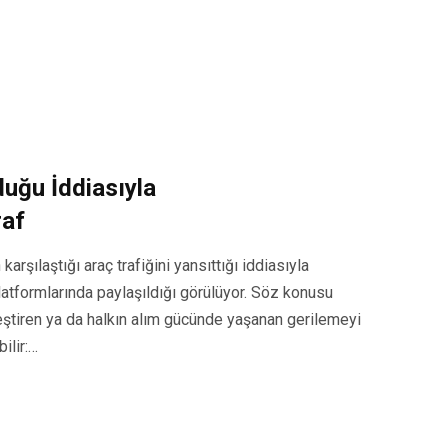
duğu İddiasıyla
raf
arşılaştığı araç trafiğini yansıttığı iddiasıyla
latformlarında paylaşıldığı görülüyor. Söz konusu
eleştiren ya da halkın alım gücünde yaşanan gerilemeyi
ilir:…