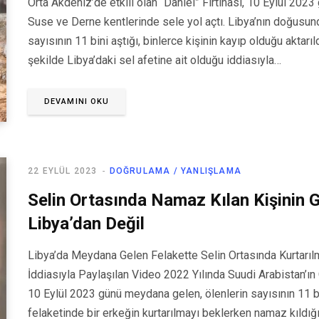
Orta Akdeniz’de etkili olan “Daniel” Fırtınası, 10 Eylül 20
Suse ve Derne kentlerinde sele yol açtı. Libya’nın doğusun
sayısının 11 bini aştığı, binlerce kişinin kayıp olduğu aktar
şekilde Libya’daki sel afetine ait olduğu iddiasıyla…
DEVAMINI OKU
22 EYLÜL 2023
DOĞRULAMA / YANLIŞLAMA
Selin Ortasında Namaz Kılan Kişinin 
Libya’dan Değil
Libya’da Meydana Gelen Felakette Selin Ortasında Kurtarı
İddiasıyla Paylaşılan Video 2022 Yılında Suudi Arabistan’
10 Eylül 2023 günü meydana gelen, ölenlerin sayısının 11 bin
felaketinde bir erkeğin kurtarılmayı beklerken namaz kıldığ