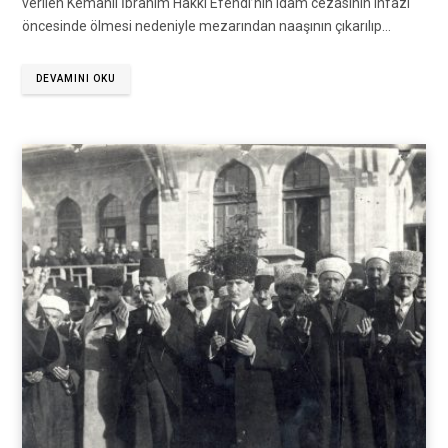
verilen Kemahlı İbrahim Hakkı Efendi’nin idam cezasının infazı
öncesinde ölmesi nedeniyle mezarından naaşının çıkarılıp…
DEVAMINI OKU