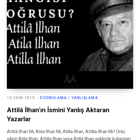
10 EKIM 2019
DOĞRULAMA / YANLIŞLAMA
Attilâ İlhan’ın İsmini Yanlış Aktaran
Yazarlar
Attilâ İlhan Mı, Atila İlhan Mı, Atilla İlhan, Attilla İlhan Mı? Ünlü
şâirin Atila İlhan, Attilla İlhan veya Atilla İlhan şeklinde kullanılan