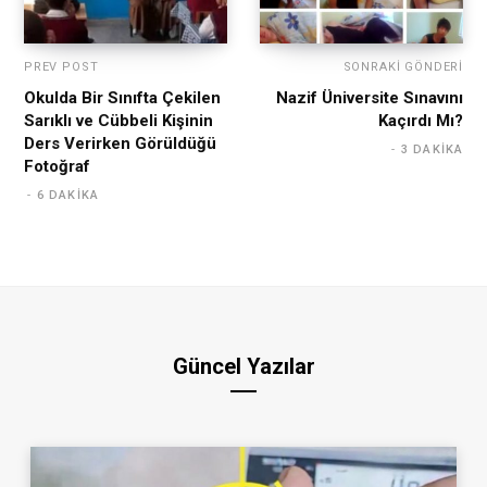
PREV POST
SONRAKI GÖNDERI
Okulda Bir Sınıfta Çekilen
Nazif Üniversite Sınavını
Sarıklı ve Cübbeli Kişinin
Kaçırdı Mı?
Ders Verirken Görüldüğü
3 DAKIKA
Fotoğraf
6 DAKIKA
Güncel Yazılar