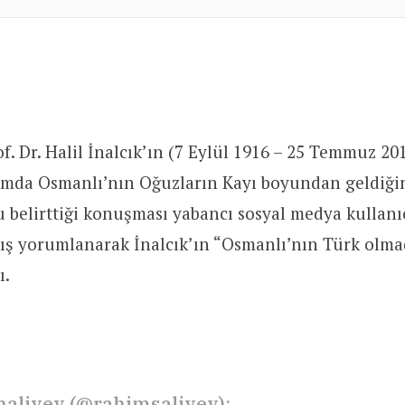
of. Dr. Halil İnalcık’ın (7 Eylül 1916 – 25 Temmuz 20
ramda Osmanlı’nın Oğuzların Kayı boyundan geldiğ
 belirttiği konuşması yabancı sosyal medya kullanıc
ış yorumlanarak İnalcık’ın “Osmanlı’nın Türk olma
ı.
aliyev (@rahimsaliyev):