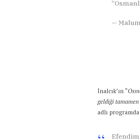
“Osmanlı
— Malum
İnalcık’ın “
Osma
geldiği tamamen 
adlı programda 
Efendim 