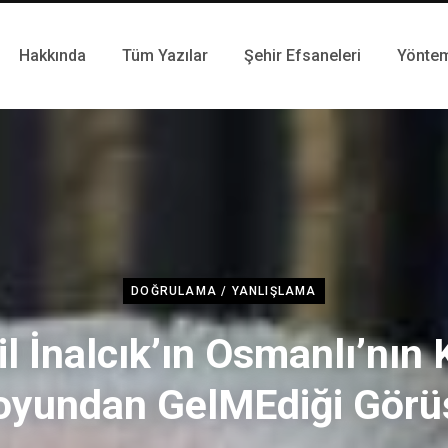
Hakkında
Tüm Yazılar
Şehir Efsaneleri
Yönte
DOĞRULAMA / YANLIŞLAMA
il İnalcık’ın Osmanlı’nın 
oyundan GelMEdiği Görü