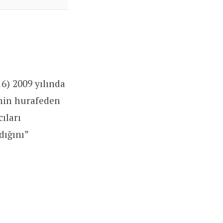
16) 2009 yılında
inin hurafeden
ıları
dığını”