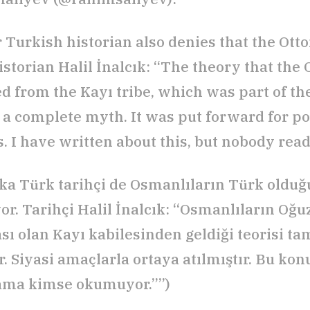
 Turkish historian also denies that the Ot
istorian Halil İnalcık: “The theory that the
ed from the Kayı tribe, which was part of t
s a complete myth. It was put forward for pol
 I have written about this, but nobody reads
şka Türk tarihçi de Osmanlıların Türk oldu
or. Tarihçi Halil İnalcık: “Osmanlıların Oğu
ası olan Kayı kabilesinden geldiği teorisi t
. Siyasi amaçlarla ortaya atılmıştır. Bu kon
ama kimse okumuyor.””)