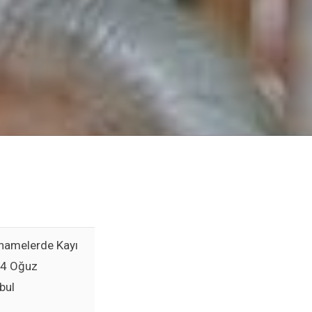
znamelerde Kayı
 24 Oğuz
bul