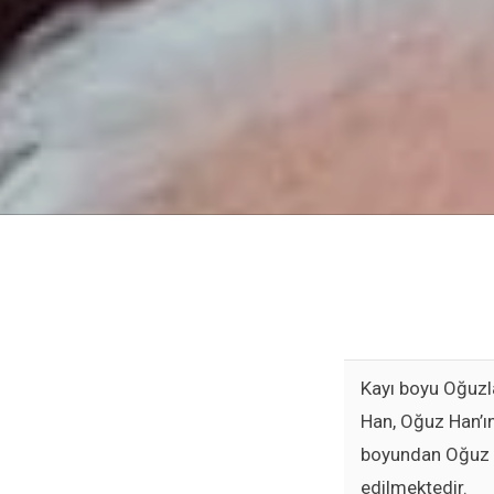
Kayı boyu Oğuzl
Han, Oğuz Han’ı
boyundan Oğuz H
edilmektedir.