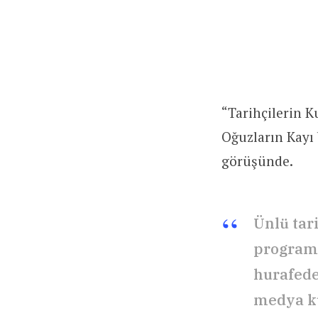
“Tarihçilerin K
Oğuzların Kayı
görüşünde.
Ünlü tari
programd
hurafede
medya ku