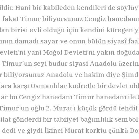
ildir. Hani bir kabileden kendileri de söylüy
n fakat Timur biliyorsunuz Cengiz hanedan
dan birisi evli olduğu için kendini küregen 
nın damadı sayar ve onun bütün siyasî faal
Devleti’ni yani Moğol Devleti’ni yakın doğud
 Timur’un şeyi budur siyasi Anadolu üzeri
ar biliyorsunuz Anadolu ve hakim diye Şimdi
ara karşı Osmanlılar kudretle bir devlet ol
ar bu Cengiz hanedanı Timur hanedanı ile
Timur’un oğlu 2. Murat’ı küçük gördü tehdit 
hilat gönderdi bir tabiiyet bağımlılık sembo
iy dedi ve giydi İkinci Murat korktu çünkü D