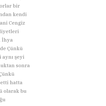
orlar bir
ından kendi
yani Cengiz
iyetleri
a İhya
nde Çünkü
 aynı şeyi
duktan sonra
 Çünkü
etti hatta
lü olarak bu
oğu