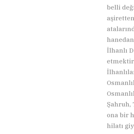
belli değ
aşirette
ataların
hanedanı
İlhanlı 
etmektir
İlhanlıl
Osmanlıl
Osmanlıl
Şahruh, 
ona bir 
hilatı g