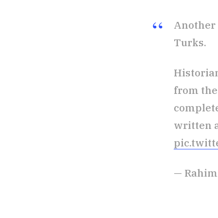
Another 
Turks.
Historia
from the
complete
written 
pic.twi
— Rahim