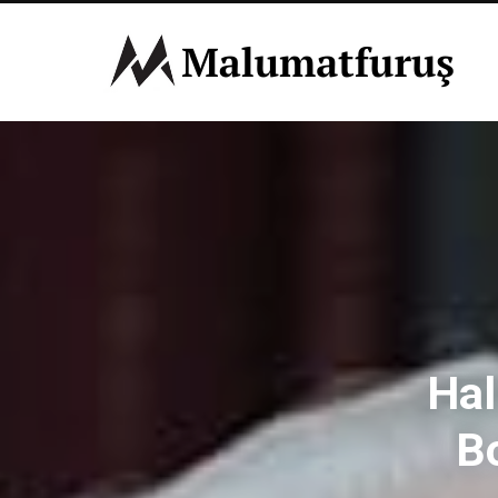
Hal
B