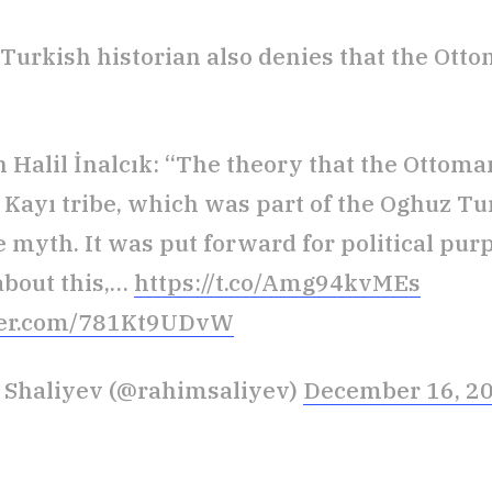
Turkish historian also denies that the Ott
n Halil İnalcık: “The theory that the Ottoma
 Kayı tribe, which was part of the Oghuz Tur
 myth. It was put forward for political purp
about this,…
https://t.co/Amg94kvMEs
tter.com/781Kt9UDvW
 Shaliyev (@rahimsaliyev)
December 16, 2