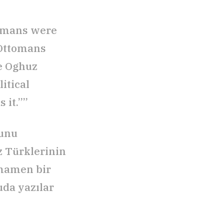
tomans were
 Ottomans
he Oghuz
itical
 it.””
ğunu
z Türklerinin
amamen bir
uda yazılar