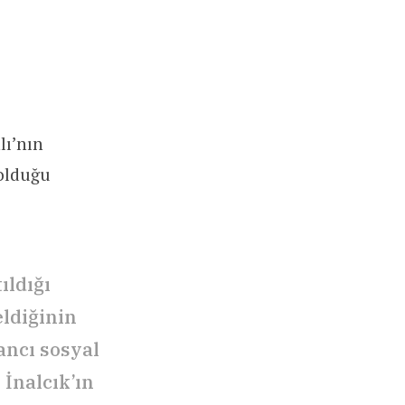
lı’nın
olduğu
ıldığı
ldiğinin
ancı sosyal
İnalcık’ın