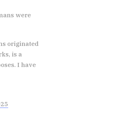
omans were
ns originated
ks, is a
oses. I have
025