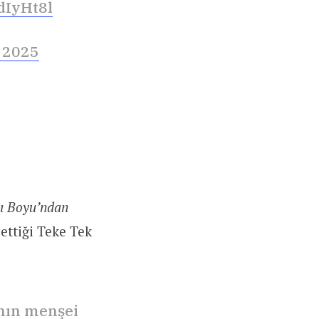
7dIyHt8l
 2025
yı Boyu’ndan
 ettiği Teke Tek
nın menşei