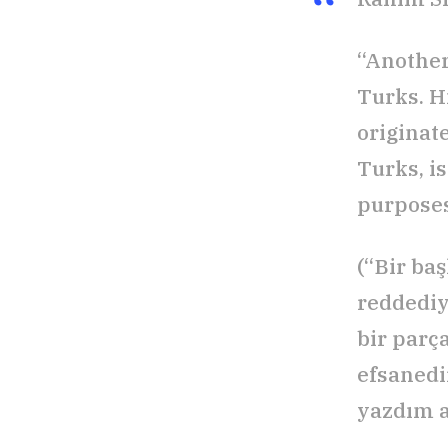
“Another
Turks. H
originat
Turks, i
purposes.
(“Bir ba
reddediy
bir parç
efsanedir
yazdım 