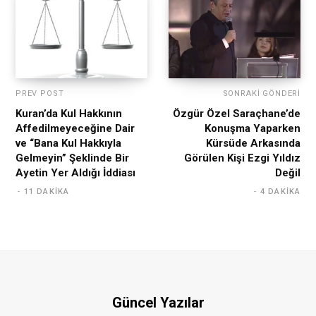
PREV POST
SONRAKI GÖNDERI
Kuran’da Kul Hakkının
Özgür Özel Saraçhane’de
Affedilmeyeceğine Dair
Konuşma Yaparken
ve “Bana Kul Hakkıyla
Kürsüde Arkasında
Gelmeyin” Şeklinde Bir
Görülen Kişi Ezgi Yıldız
Ayetin Yer Aldığı İddiası
Değil
11 DAKIKA
4 DAKIKA
Güncel Yazılar