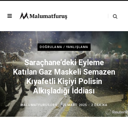
DOĞRULAMA / YANLIŞLAMA
Saraçhane’deki Eyleme
Katılan Gaz Maskeli Semazen
Kıyafetli Kişiyi Polisin
Alkışladığı İddiası
MALUMATFURUSORG
25 MART 2025
2 DAKIKA