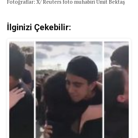
Fotoğraflar: X/ Reuters foto muhabiri Ümit Bektaş
İlginizi Çekebilir: