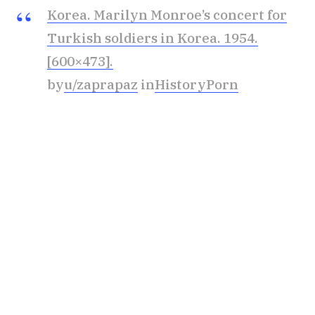
Korea. Marilyn Monroe’s concert for
Turkish soldiers in Korea. 1954.
[600×473].
by
u/zaprapaz
in
HistoryPorn