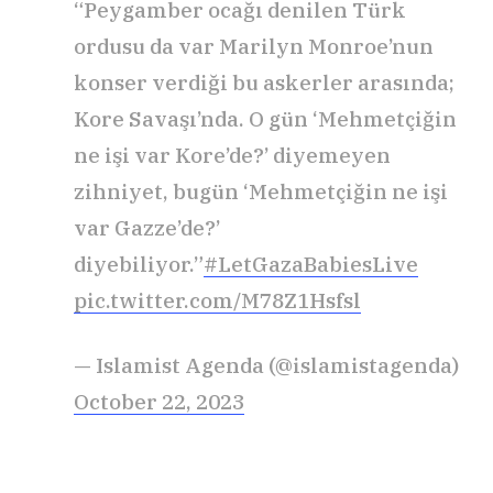
“Peygamber ocağı denilen Türk
ordusu da var Marilyn Monroe’nun
konser verdiği bu askerler arasında;
Kore Savaşı’nda. O gün ‘Mehmetçiğin
ne işi var Kore’de?’ diyemeyen
zihniyet, bugün ‘Mehmetçiğin ne işi
var Gazze’de?’
diyebiliyor.”
#LetGazaBabiesLive
pic.twitter.com/M78Z1Hsfsl
— Islamist Agenda (@islamistagenda)
October 22, 2023