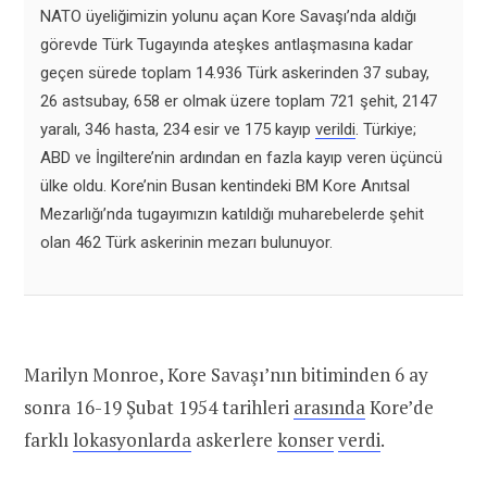
NATO üyeliğimizin yolunu açan Kore Savaşı’nda aldığı
görevde Türk Tugayında ateşkes antlaşmasına kadar
geçen sürede toplam 14.936 Türk askerinden 37 subay,
26 astsubay, 658 er olmak üzere toplam 721 şehit, 2147
yaralı, 346 hasta, 234 esir ve 175 kayıp
verildi
. Türkiye;
ABD ve İngiltere’nin ardından en fazla kayıp veren üçüncü
ülke oldu. Kore’nin Busan kentindeki BM Kore Anıtsal
Mezarlığı’nda tugayımızın katıldığı muharebelerde şehit
olan 462 Türk askerinin mezarı bulunuyor.
Marilyn Monroe, Kore Savaşı’nın bitiminden 6 ay
sonra 16-19 Şubat 1954 tarihleri
arasında
Kore’de
farklı
lokasyonlarda
askerlere
konser
verdi
.