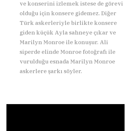
ve konserini izlemek istese de görevi
olduğu için konsere gidemez. Diğer
Türk askerleriyle birlikte konsere
giden küçük Ayla sahneye çıkar ve
Marilyn Monroe ile konuşur. Ali
siperde elinde Monroe fotoğrafı ile
vurulduğu esnada Marilyn Monroe
askerlere şarkı söyler.