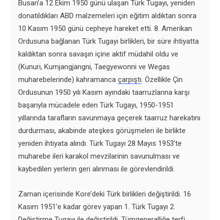
Busan’a 12 Ekim 1950 günü ulaşan Türk Tugayı, yeniden
donatıldıkları ABD malzemeleri için eğitim aldıktan sonra
10 Kasım 1950 günü cepheye hareket etti. 8. Amerikan
Ordusuna bağlanan Türk Tugayı birlikleri, bir süre ihtiyatta
kaldıktan sonra savaşın içine aktif müdahil oldu ve
(Kunuri, Kumjangjangni, Taegyewonni ve Wegas
muharebelerinde) kahramanca
çarpıştı
. Özellikle Çin
Ordusunun 1950 yılı Kasım ayındaki taarruzlarına karşı
başarıyla mücadele eden Türk Tugayı, 1950-1951
yıllarında tarafların savunmaya geçerek taarruz harekatını
durdurması, akabinde ateşkes görüşmeleri ile birlikte
yeniden ihtiyata alındı. Türk Tugayı 28 Mayıs 1953’te
muharebe ileri karakol mevzilarinin savunulması ve
kaybedilen yerlerin geri alınması ile görevlendirildi.
Zaman içerisinde Kore’deki Türk birlikleri değiştirildi. 16
Kasım 1951’e kadar görev yapan 1. Türk Tugayı 2.
Değiştirme Tugayı ile değiştirildi. Tümgeneralliğe terfi