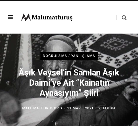
DOĞRULAMA / YANLIŞLAMA
Âşık Veysel’in Sanılan Âşık
Daimi’ye Ait “Kainatın
Aynasıyım” Şiiri
MALUMATFURUSORG
21 MART 2021
2 DAKIKA