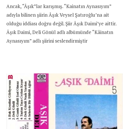
Ancak, “Âşık”lar karışmış. “Kainatın Aynasıyım”
adıyla bilinen şiirin Âşık Veysel Şatıroğlu’na ait
olduğu iddiası doğru değil. Şiir Âşık Daimi’ye aittir.
Âşık Daimi, Deli Gönül adlı albümünde “Kâinatın
Aynasıyım” adlı şiirini seslendirmiştir