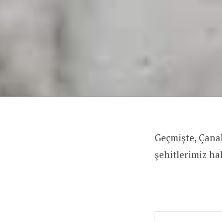
Geçmişte, Çanak
şehitlerimiz h