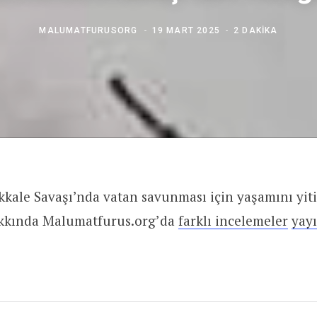
MALUMATFURUSORG
19 MART 2025
2 DAKIKA
kale Savaşı’nda vatan savunması için yaşamını yit
akkında Malumatfurus.org’da
farklı incelemeler
yay