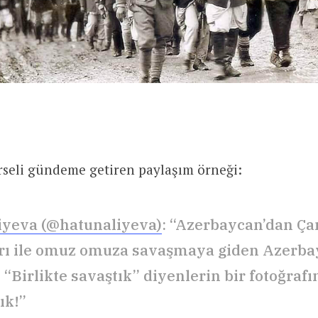
rseli gündeme getiren paylaşım örneği:
liyeva (@hatunaliyeva)
: “Azerbaycan’dan Ça
rı ile omuz omuza savaşmaya giden Azerb
 “Birlikte savaştık” diyenlerin bir fotoğrafı
ık!”