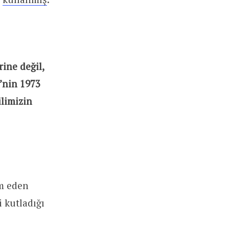
ine değil,
’nin 1973
ilimizin
am eden
 kutladığı