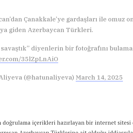
an’dan Çanakkale’ye gardaşları ile omuz 
a giden Azerbaycan Türkleri.
e savaştık” diyenlerin bir fotoğrafını bulama
ter.com/35lZpLnAiO
 Aliyeva (@hatunaliyeva)
March 14, 2025
doğrulama içerikleri hazırlayan bir internet sitesi 
rpışan Azerbaycan Türklerine ait olduğu iddiasıyl