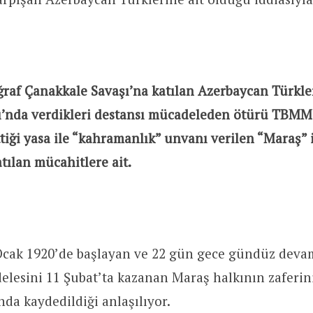
ğraf Çanakkale Savaşı’na katılan Azerbaycan Türkler
ı’nda verdikleri destansı mücadeleden ötürü TBMM
ttiği yasa ile “kahramanlık” unvanı verilen “Maraş” 
ılan mücahitlere ait.
 Ocak 1920’de başlayan ve 22 gün gece gündüz dev
lesini 11 Şubat’ta kazanan Maraş halkının zaferini
da kaydedildiği anlaşılıyor.