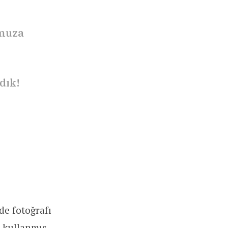
omuza
dık!
de fotoğrafı
a
kullanmış
.