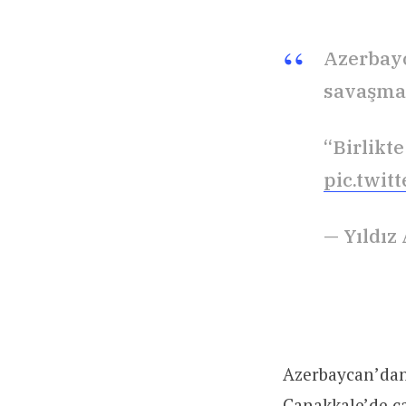
Azerbayc
savaşmay
“Birlikt
pic.twit
— Yıldız
Azerbaycan’dan 
Çanakkale’de ça