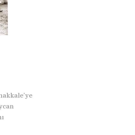
nakkale’ye
aycan
nı