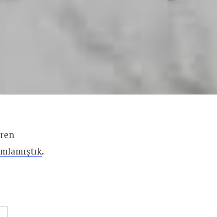
iren
ımlamıştık
.