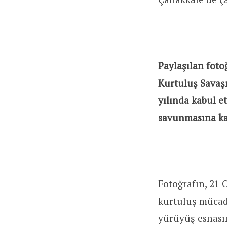
Paylaşılan foto
Kurtuluş Savaş
yılında kabul e
savunmasına kat
Fotoğrafın, 21
kurtuluş mücade
yürüyüş esnasın