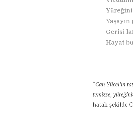
Yüreğini
Yaşayın g
Gerisi laf
Hayat bu 
“
Can Yücel’in ta
temizse, yüreğiniz
hatalı şekilde 