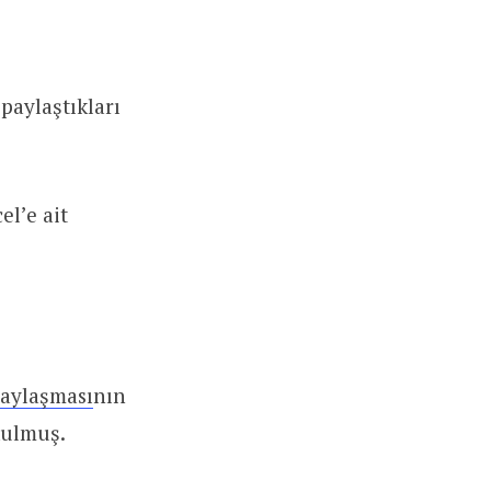
paylaştıkları
el’e ait
aylaşması
nın
kulmuş.