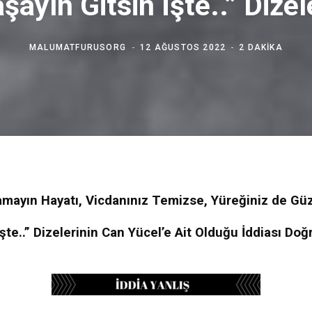
şayın Gitsin İşte..” Dizel
MALUMATFURUSORG
12 AĞUSTOS 2022
2 DAKIKA
amayın Hayatı, Vicdanınız Temizse, Yüreğiniz de Güz
İşte..” Dizelerinin Can Yücel’e Ait Olduğu İddiası Doğ