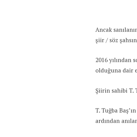
Ancak sanılanın
şiir / söz şahsın
2016 yılından s
olduğuna dair e
Şiirin sahibi T.
T. Tuğba Baş’ın
ardından anılan