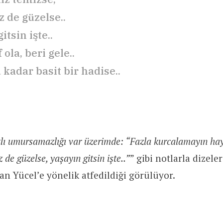
z de güzelse..
itsin işte..
 ola, beri gele..
kadar basit bir hadise..
tlı umursamazlığı var üzerimde: “Fazla kurcalamayın haya
 de güzelse, yaşayın gitsin işte..”
” gibi notlarla dizeler
Can Yücel’e yönelik atfedildiği görülüyor.