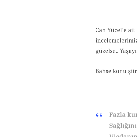
Can Yücel’e ait
incelemelerimiz
güzelse.. Yaşayı
Bahse konu şiir
Fazla ku
Sağlığın
Vicdanın