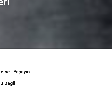
eri
else.. Yaşayın
ru Değil