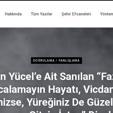
Hakkında
Tüm Yazılar
Şehir Efsaneleri
Yönte
DOĞRULAMA / YANLIŞLAMA
n Yücel’e Ait Sanılan “Fa
calamayın Hayatı, Vicdan
izse, Yüreğiniz De Güzel