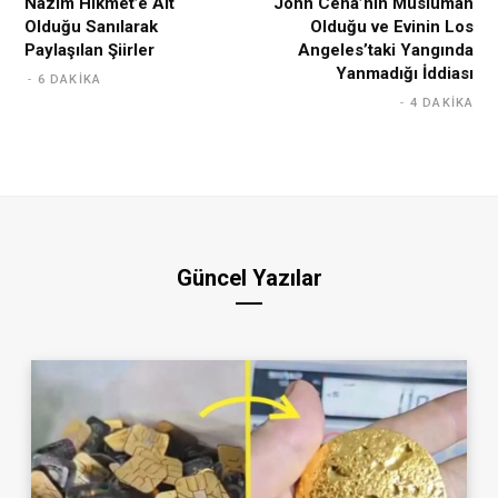
Nâzım Hikmet’e Ait
John Cena’nın Müslüman
Olduğu Sanılarak
Olduğu ve Evinin Los
Paylaşılan Şiirler
Angeles’taki Yangında
Yanmadığı İddiası
6 DAKIKA
4 DAKIKA
Güncel Yazılar