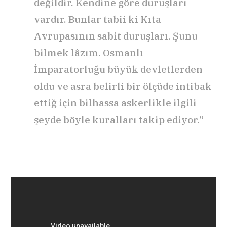
değildir. Kendine göre duruşları
vardır. Bunlar tabii ki Kıta
Avrupasının sabit duruşları. Şunu
bilmek lâzım. Osmanlı
İmparatorluğu büyük devletlerden
oldu ve asra belirli bir ölçüde intibak
ettiğ için bilhassa askerlikle ilgili
şeyde böyle kuralları takip ediyor.”