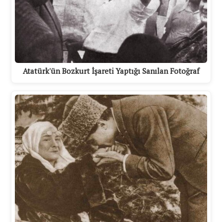
Atatürk'ün Bozkurt İşareti Yaptığı Sanılan Fotoğraf