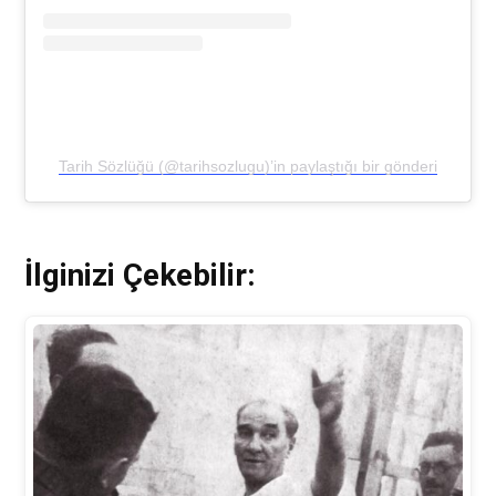
Tarih Sözlüğü (@tarihsozlugu)’in paylaştığı bir gönderi
İlginizi Çekebilir: