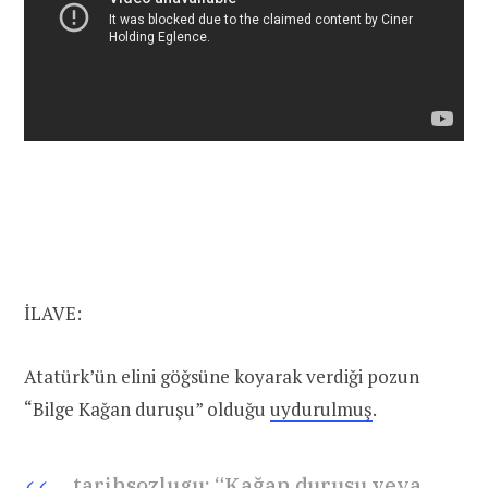
İLAVE:
Atatürk’ün elini göğsüne koyarak verdiği pozun
“Bilge Kağan duruşu” olduğu
uydurulmuş
.
tarihsozlugu: “Kağan duruşu veya