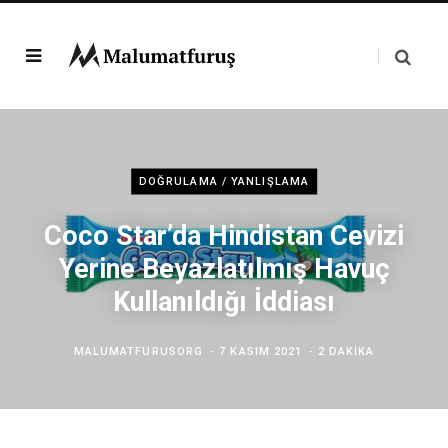
DOĞRULAMA / YANLIŞLAMA
Coco Star’da Hindistan Cevizi
Yerine Beyazlatılmış Havuç
Kullanıldığı İddiası
MALUMATFURUSORG
7 KASIM 2021
2 DAKIKA