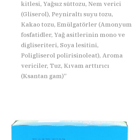
kitlesi, Yağsız süttozu, Nem verici
(Gliserol), Peyniraltı suyu tozu,
Kakao tozu, Emülgatörler (Amonyum
fosfatidler, Yağ asitlerinin mono ve
digliseriteri, Soya lesitini,
Poligliserol polirisinoleat), Aroma
vericiler, Tuz, Kıvam arttırıcı
(Ksantan gam)”