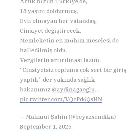
Artık bütün Türkiye’de,
18 yaşını doldurmuş,
Evli olmayan her vatandaş,
Cinsiyet değiştirecek.
Memleketin en mühim meselesi de
halledilmiş oldu.
Vergilerin artırılması lazım.
“Cinsiyetsiz topluma çok sert bir giriş
yaptık” der yakında sağlık
bakanımız.
@aydinagaoglu
…
pic.twitter.com/VQcPd6QsHN
— Mahmut Şahin (@beyazsendika)
September 1, 2025