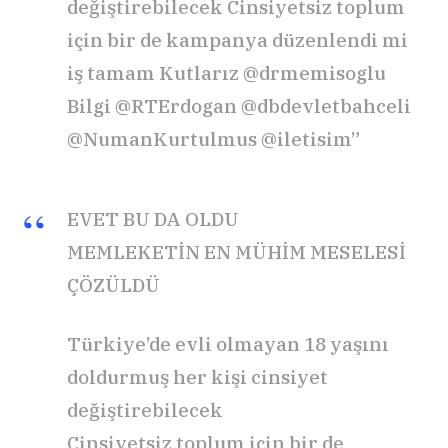
değiştirebilecek Cinsiyetsiz toplum
için bir de kampanya düzenlendi mi
iş tamam Kutlarız @drmemisoglu
Bilgi @RTErdogan @dbdevletbahceli
@NumanKurtulmus @iletisim”
EVET BU DA OLDU
MEMLEKETİN EN MÜHİM MESELESİ
ÇÖZÜLDÜ
Türkiye’de evli olmayan 18 yaşını
doldurmuş her kişi cinsiyet
değiştirebilecek
Cinsiyetsiz toplum için bir de