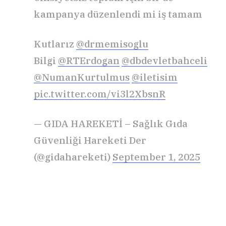
kampanya düzenlendi mi iş tamam
Kutlarız
@drmemisoglu
Bilgi
@RTErdogan
@dbdevletbahceli
@NumanKurtulmus
@iletisim
pic.twitter.com/vi3l2XbsnR
— GIDA HAREKETİ – Sağlık Gıda
Güvenliği Hareketi Der
(@gidahareketi)
September 1, 2025