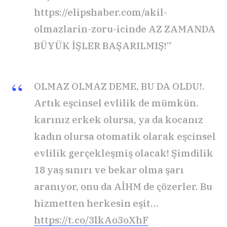
https://elipshaber.com/akil-
olmazlarin-zoru-icinde AZ ZAMANDA
BÜYÜK İŞLER BAŞARILMIŞ!”
OLMAZ OLMAZ DEME, BU DA OLDU!.
Artık eşcinsel evlilik de mümkün.
karınız erkek olursa, ya da kocanız
kadın olursa otomatik olarak eşcinsel
evlilik gerçekleşmiş olacak! Şimdilik
18 yaş sınırı ve bekar olma şarı
aranıyor, onu da AİHM de çözerler. Bu
hizmetten herkesin eşit…
https://t.co/3lkAo3oXhF