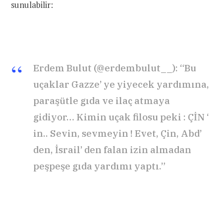
sunulabilir:
Erdem Bulut (@erdembulut__): “Bu
uçaklar Gazze’ ye yiyecek yardımına,
paraşütle gıda ve ilaç atmaya
gidiyor… Kimin uçak filosu peki : ÇİN ‘
in.. Sevin, sevmeyin ! Evet, Çin, Abd’
den, İsrail’ den falan izin almadan
peşpeşe gıda yardımı yaptı.”