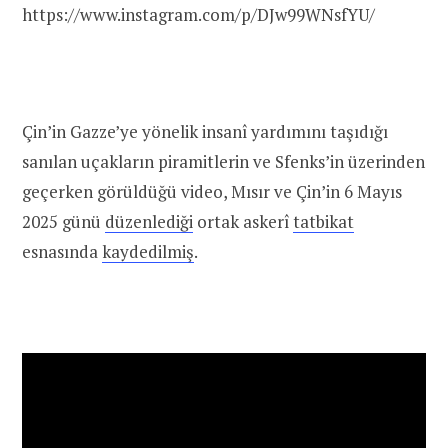
https://www.instagram.com/p/DJw99WNsfYU/
Çin’in Gazze’ye yönelik insanî yardımını taşıdığı
sanılan uçakların piramitlerin ve Sfenks’in üzerinden
geçerken görüldüğü video, Mısır ve Çin’in 6 Mayıs
2025 günü
düzenlediği
ortak askerî
tatbikat
esnasında
kaydedilmiş
.