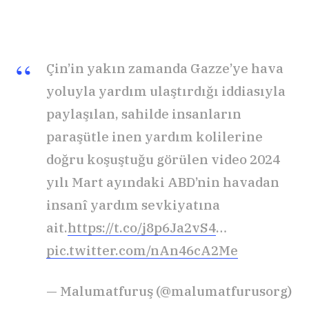
Çin’in yakın zamanda Gazze’ye hava
yoluyla yardım ulaştırdığı iddiasıyla
paylaşılan, sahilde insanların
paraşütle inen yardım kolilerine
doğru koşuştuğu görülen video 2024
yılı Mart ayındaki ABD’nin havadan
insanî yardım sevkiyatına
ait.
https://t.co/j8p6Ja2vS4
…
pic.twitter.com/nAn46cA2Me
— Malumatfuruş (@malumatfurusorg)