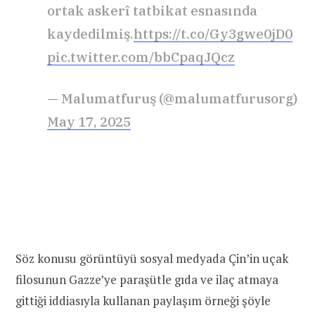
ortak askerî tatbikat esnasında
kaydedilmiş.
https://t.co/Gy3gwe0jD0
pic.twitter.com/bbCpaqJQcz
— Malumatfuruş (@malumatfurusorg)
May 17, 2025
Söz konusu görüntüyü sosyal medyada Çin’in uçak
filosunun Gazze’ye paraşütle gıda ve ilaç atmaya
gittiği iddiasıyla kullanan paylaşım örneği şöyle