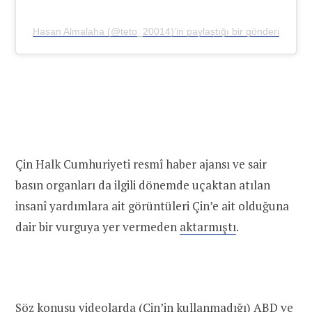
Hasan Almalaha (@teto_20014)’in paylaştığı bir gönderi
Çin Halk Cumhuriyeti resmî haber ajansı ve sair
basın organları da ilgili dönemde uçaktan atılan
insanî yardımlara ait görüntüleri Çin’e ait olduğuna
dair bir vurguya yer vermeden
aktarmıştı
.
Söz konusu videolarda (Çin’in kullanmadığı) ABD ve