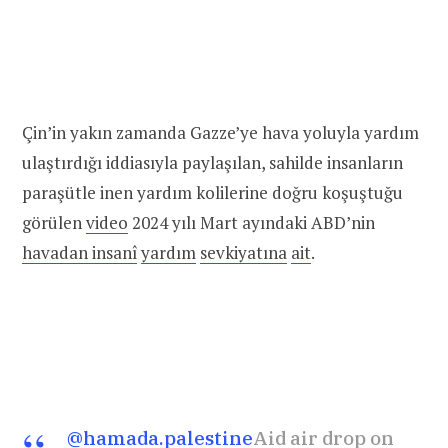
Çin’in yakın zamanda Gazze’ye hava yoluyla yardım
ulaştırdığı iddiasıyla paylaşılan, sahilde insanların
paraşütle inen yardım kolilerine doğru koşuştuğu
görülen
video
2024 yılı Mart ayındaki ABD’nin
havadan insanî
yardım
sevkiyatına
ait
.
@hamada.palestine
Aid air drop on