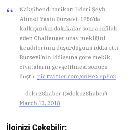
Nakşibendi tarikatı lideri Şeyh
Ahmet Yasin Bursevi, 1986’da
kalkışından dakikalar sonra infilak
eden Challenger uzay mekiğini
kendilerinin düşürdüğünü iddia etti.
Bursevi’nin iddiasına göre mekik,
civataların gevşetilmesi sonucu
düştü.
pic.twitter.com/cnHeXupYo2
— dokuz8haber (@dokuz8haber)
March 12, 2018
İlginizi Çekebilir: