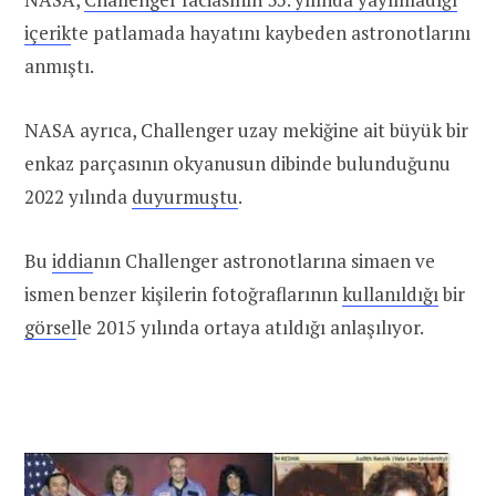
içerik
te patlamada hayatını kaybeden astronotlarını
anmıştı.
NASA ayrıca, Challenger uzay mekiğine ait büyük bir
enkaz parçasının okyanusun dibinde bulunduğunu
2022 yılında
duyurmuştu
.
Bu
iddia
nın Challenger astronotlarına simaen ve
ismen benzer kişilerin fotoğraflarının
kullanıldığı
bir
görsel
le 2015 yılında ortaya atıldığı anlaşılıyor.