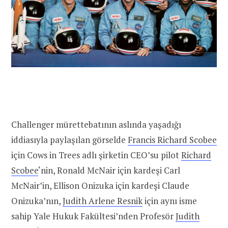
Challenger mürettebatının aslında yaşadığı
iddiasıyla paylaşılan görselde
Francis Richard Scobee
için Cows in Trees adlı şirketin CEO’su pilot
Richard
Scobee
‘nin, Ronald McNair için kardeşi Carl
McNair’in, Ellison Onizuka için kardeşi Claude
Onizuka’nın,
Judith Arlene Resnik
için aynı isme
sahip Yale Hukuk Fakültesi’nden Profesör
Judith