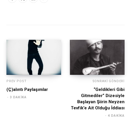
PREV POST
SONRAKI GÖNDERI
(Ç)alıntı Paylaşımlar
“Geldikleri Gibi
Gitmediler” Dizesiyle
3 DAKIKA
Başlayan Şiirin Neyzen
Tevfik’e Ait Olduğu İddiası
4 DAKIKA