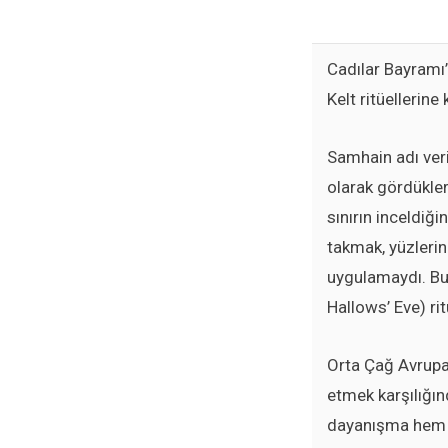
Cadılar Bayramı’
Kelt ritüellerine
Samhain adı veril
olarak gördükler
sınırın inceldiğ
takmak, yüzleri
uygulamaydı. Bu p
Hallows’ Eve) rit
Orta Çağ Avrupa’
etmek karşılığın
dayanışma hem de