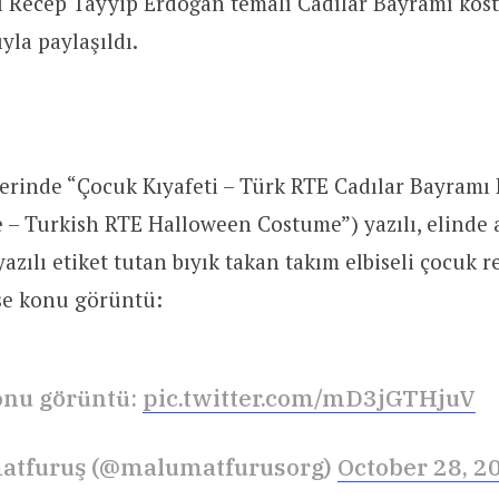
Recep Tayyip Erdoğan temalı Cadılar Bayramı kost
ıyla paylaşıldı.
zerinde “Çocuk Kıyafeti – Türk RTE Cadılar Bayramı
 – Turkish RTE Halloween Costume”) yazılı, elinde
yazılı etiket tutan bıyık takan takım elbiseli çocuk r
se konu görüntü:
onu görüntü:
pic.twitter.com/mD3jGTHjuV
atfuruş (@malumatfurusorg)
October 28, 2