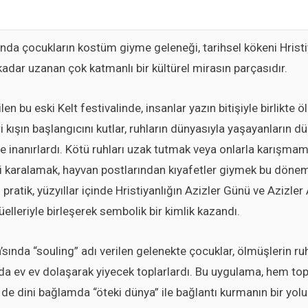
nda çocukların kostüm giyme geleneği, tarihsel kökeni Hristi
 kadar uzanan çok katmanlı bir kültürel mirasın parçasıdır.
en bu eski Kelt festivalinde, insanlar yazın bitişiyle birlikte
i kışın başlangıcını kutlar, ruhların dünyasıyla yaşayanların d
ine inanırlardı. Kötü ruhları uzak tutmak veya onlarla karışma
ni karalamak, hayvan postlarından kıyafetler giymek bu dönem
ratik, yüzyıllar içinde Hristiyanlığın Azizler Günü ve Azizler A
üelleriyle birleşerek sembolik bir kimlik kazandı.
sında “souling” adı verilen gelenekte çocuklar, ölmüşlerin ruh
da ev ev dolaşarak yiyecek toplarlardı. Bu uygulama, hem to
 dini bağlamda “öteki dünya” ile bağlantı kurmanın bir yolu