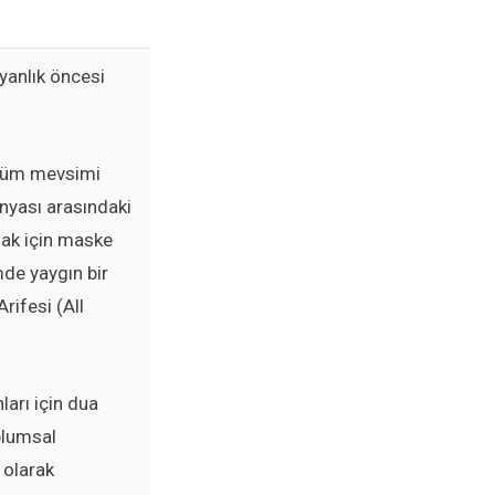
yanlık öncesi
 ölüm mevsimi
ünyası arasındaki
mak için maske
de yaygın bir
rifesi (All
ları için dua
plumsal
 olarak