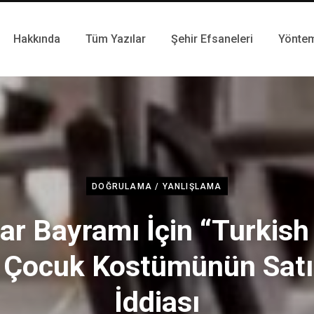
Hakkında
Tüm Yazılar
Şehir Efsaneleri
Yönte
DOĞRULAMA / YANLIŞLAMA
ar Bayramı İçin “Turkis
ı Çocuk Kostümünün Satıl
İddiası