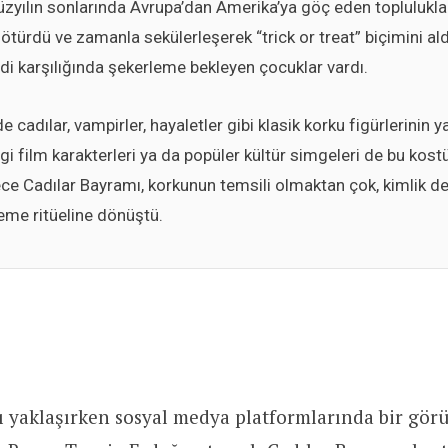
üzyılın sonlarında Avrupa’dan Amerika’ya göç eden toplulukla
ötürdü ve zamanla sekülerleşerek “trick or treat” biçimini ald
idi karşılığında şekerleme bekleyen çocuklar vardı.
adılar, vampirler, hayaletler gibi klasik korku figürlerinin y
gi film karakterleri ya da popüler kültür simgeleri de bu ko
ece Cadılar Bayramı, korkunun temsili olmaktan çok, kimlik d
leme ritüeline dönüştü.
ı yaklaşırken sosyal medya platformlarında bir gör