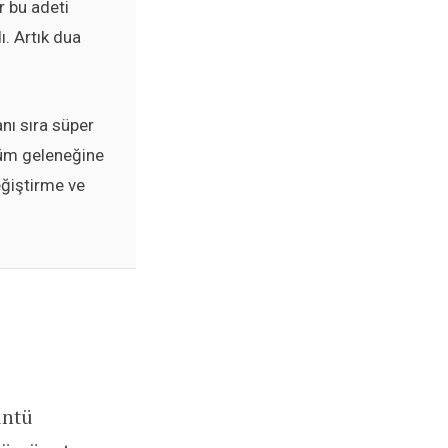
r bu adeti
ı. Artık dua
anı sıra süper
stüm geleneğine
eğiştirme ve
üntü