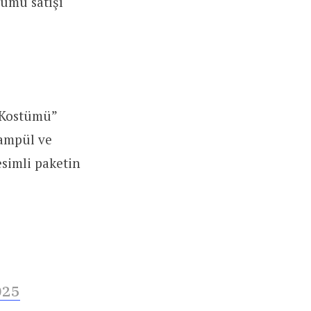
ümü satışı
 Kostümü”
 ampül ve
esimli paketin
025