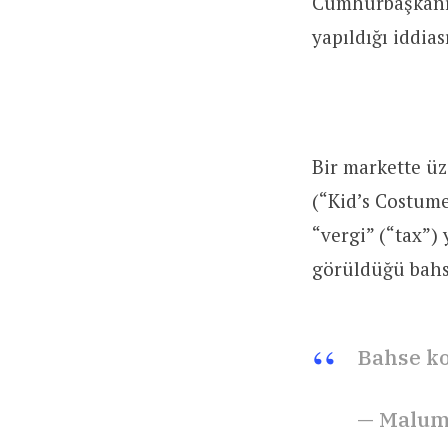
Cumhurbaşkanı 
yapıldığı iddias
Bir markette ü
(“Kid’s Costume
“vergi” (“tax”) 
görüldüğü bah
Bahse k
— Malum