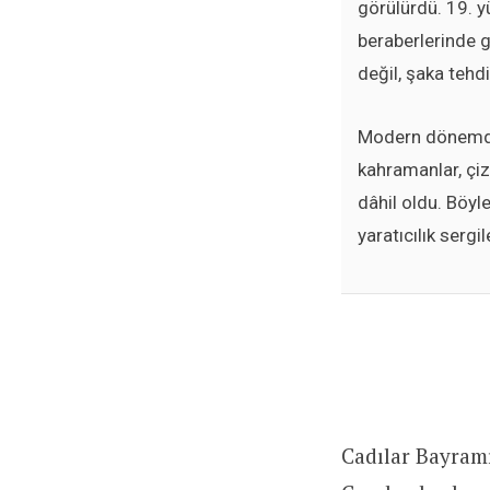
görülürdü. 19. y
beraberlerinde g
değil, şaka tehd
Modern dönemde c
kahramanlar, çiz
dâhil oldu. Böyl
yaratıcılık sergi
Cadılar Bayram