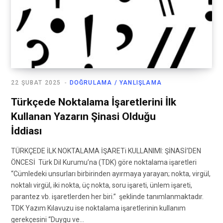
22 ŞUBAT 2025
DOĞRULAMA / YANLIŞLAMA
Türkçede Noktalama İşaretlerini İlk
Kullanan Yazarın Şinasi Olduğu
İddiası
TÜRKÇEDE İLK NOKTALAMA İŞARETi KULLANIMI: ŞİNASİ’DEN
ÖNCESİ Türk Dil Kurumu’na (TDK) göre noktalama işaretleri
“Cümledeki unsurları birbirinden ayırmaya yarayan; nokta, virgül,
noktalı virgül, iki nokta, üç nokta, soru işareti, ünlem işareti,
parantez vb. işaretlerden her biri.” şeklinde tanımlanmaktadır.
TDK Yazım Kılavuzu ise noktalama işaretlerinin kullanım
gerekçesini “Duygu ve…