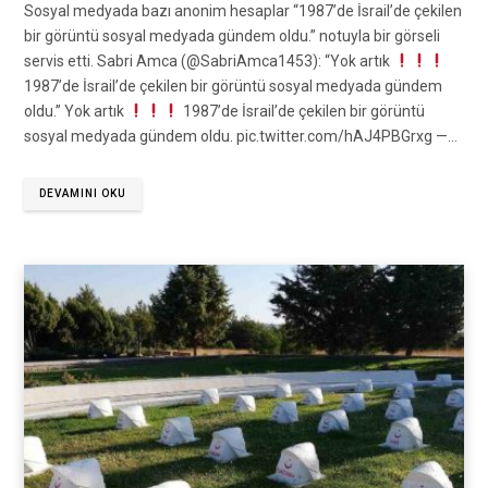
Sosyal medyada bazı anonim hesaplar “1987’de İsrail’de çekilen
bir görüntü sosyal medyada gündem oldu.” notuyla bir görseli
servis etti. Sabri Amca (@SabriAmca1453): “Yok artık
1987’de İsrail’de çekilen bir görüntü sosyal medyada gündem
oldu.” Yok artık
1987’de İsrail’de çekilen bir görüntü
sosyal medyada gündem oldu. pic.twitter.com/hAJ4PBGrxg —…
DEVAMINI OKU