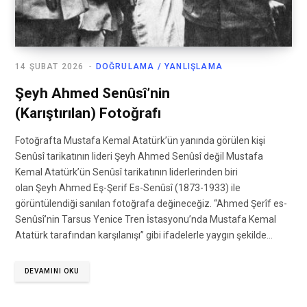
14 ŞUBAT 2026
DOĞRULAMA / YANLIŞLAMA
Şeyh Ahmed Senûsî’nin
(Karıştırılan) Fotoğrafı
Fotoğrafta Mustafa Kemal Atatürk’ün yanında görülen kişi
Senûsî tarikatının lideri Şeyh Ahmed Senûsî değil Mustafa
Kemal Atatürk’ün Senûsî tarikatının liderlerinden biri
olan Şeyh Ahmed Eş-Şerif Es-Senûsî (1873-1933) ile
görüntülendiği sanılan fotoğrafa değineceğiz. “Ahmed Şerîf es-
Senûsî’nin Tarsus Yenice Tren İstasyonu’nda Mustafa Kemal
Atatürk tarafından karşılanışı” gibi ifadelerle yaygın şekilde…
DEVAMINI OKU