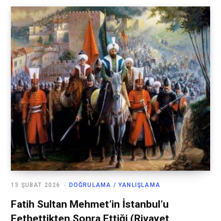
13 ŞUBAT 2026
DOĞRULAMA / YANLIŞLAMA
Fatih Sultan Mehmet’in İstanbul’u
Fethettikten Sonra Ettiği (Rivayet