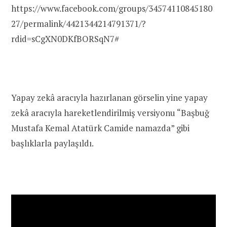
https://www.facebook.com/groups/34574110845180
27/permalink/4421344214791371/?
rdid=sCgXN0DKfBORSqN7#
Yapay zekâ aracıyla hazırlanan görselin yine yapay
zekâ aracıyla hareketlendirilmiş versiyonu “Başbuğ
Mustafa Kemal Atatürk Camide namazda” gibi
başlıklarla paylaşıldı.