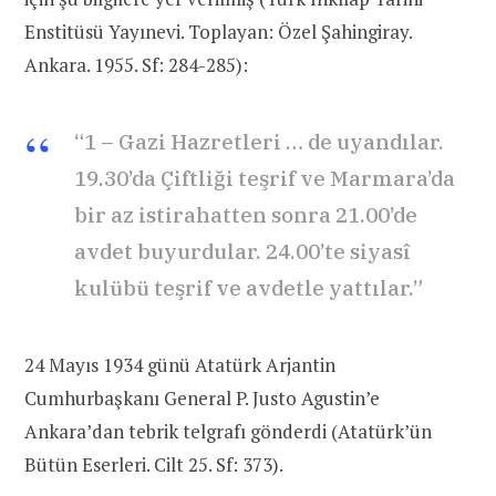
Enstitüsü Yayınevi. Toplayan: Özel Şahingiray.
Ankara. 1955. Sf: 284-285):
“1 – Gazi Hazretleri … de uyandılar.
19.30’da Çiftliği teşrif ve Marmara’da
bir az istirahatten sonra 21.00’de
avdet buyurdular. 24.00’te siyasî
kulübü teşrif ve avdetle yattılar.”
24 Mayıs 1934 günü Atatürk Arjantin
Cumhurbaşkanı General P. Justo Agustin’e
Ankara’dan tebrik telgrafı gönderdi (Atatürk’ün
Bütün Eserleri. Cilt 25. Sf: 373).