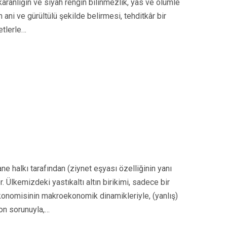
karanlığın ve siyah rengin bilinmezlik, yas ve ölümle
ani ve gürültülü şekilde belirmesi, tehditkâr bir
etlerle…
hane halkı tarafından (ziynet eşyası özelliğinin yanı
. Ülkemizdeki yastıkaltı altın birikimi, sadece bir
ekonomisinin makroekonomik dinamikleriyle, (yanlış)
yon sorunuyla,…