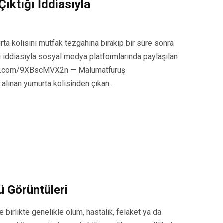
ıktığı İddiasıyla
rta kolisini mutfak tezgahına bırakıp bir süre sonra
ü iddiasıyla sosyal medya platformlarında paylaşılan
itter.com/9XBscMVX2n — Malumatfuruş
alınan yumurta kolisinden çıkan…
ü Görüntüleri
e birlikte genelikle ölüm, hastalık, felaket ya da