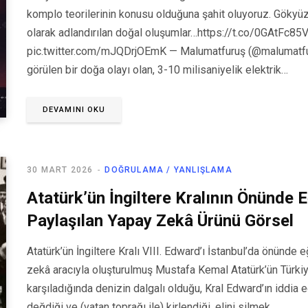
komplo teorilerinin konusu olduğuna şahit oluyoruz. Gökyüzün
olarak adlandırılan doğal oluşumlar…https://t.co/0GAtFc8
pic.twitter.com/mJQDrjOEmK — Malumatfuruş (@malumatfu
görülen bir doğa olayı olan, 3-10 milisaniyelik elektrik…
DEVAMINI OKU
30 MART 2026
DOĞRULAMA / YANLIŞLAMA
Atatürk’ün İngiltere Kralının Önünde E
Paylaşılan Yapay Zekâ Ürünü Görsel
Atatürk’ün İngiltere Kralı VIII. Edward’ı İstanbul’da önünde 
zekâ aracıyla oluşturulmuş Mustafa Kemal Atatürk’ün Türkiye
karşıladığında denizin dalgalı olduğu, Kral Edward’ın iddia edi
değdiği ve (vatan toprağı ile) kirlendiği, elini silmek…