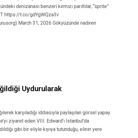
deki denizanası benzeri kırmızı parıltılar, “sprite”
5VT https://t.co/gdYgWQza3v
rusorg) March 31, 2026 Gökyüzünde nadiren
ğildiği Uydurularak
eğilerek karşıladığı iddiasıyla paylaşılan görsel yapay
’yi ziyaret eden VIII. Edward’ı İstanbul’da
ldiği gibi bir eliyle kıyıya tutunduğu, elinin yere