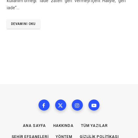
kullanım örneği. “İade” zaten “geri” vermeyi içerir. Haliyle, “geri
iade”…
DEVAMINI OKU
ANA SAYFA
HAKKINDA
TÜM YAZILAR
ŞEHIR EFSANELERI
YÖNTEM
GIZLILIK POLITIKASI