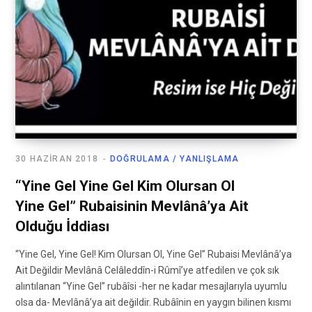
30 HAZIRAN 2018
DOĞRULAMA / YANLIŞLAMA
“Yine Gel Yine Gel Kim Olursan Ol
Yine Gel” Rubaisinin Mevlânâ’ya Ait
Olduğu İddiası
“Yine Gel, Yine Gel! Kim Olursan Ol, Yine Gel” Rubaisi Mevlânâ’ya
Ait Değildir Mevlânâ Celâleddîn-i Rûmî’ye atfedilen ve çok sık
alıntılanan “Yine Gel” rubâîsi -her ne kadar mesajlarıyla uyumlu
olsa da- Mevlânâ’ya ait değildir. Rubâînin en yaygın bilinen kısmı