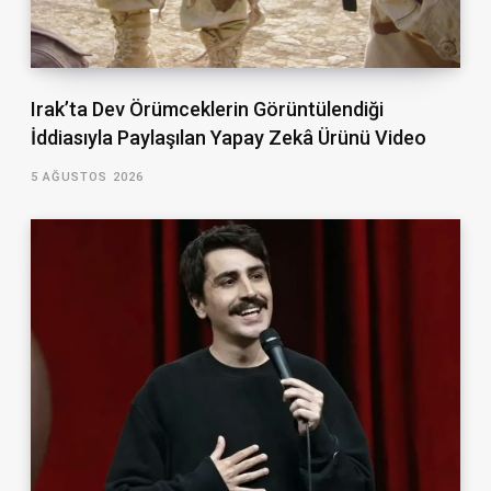
Irak’ta Dev Örümceklerin Görüntülendiği
İddiasıyla Paylaşılan Yapay Zekâ Ürünü Video
5 AĞUSTOS 2026