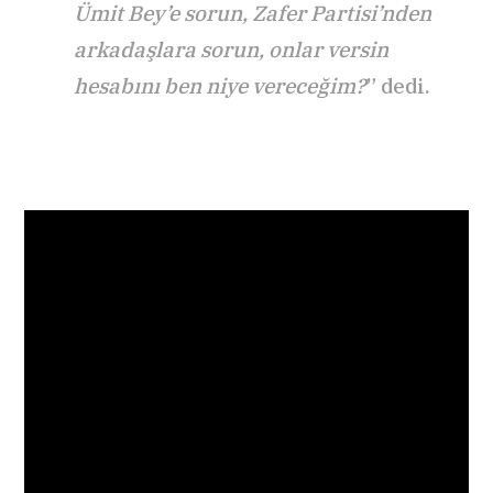
Ümit Bey’e sorun, Zafer Partisi’nden
arkadaşlara sorun, onlar versin
hesabını ben niye vereceğim?
” dedi.