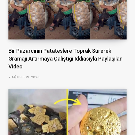
Bir Pazarcının Patateslere Toprak Sürerek
Gramajı Artırmaya Çalıştığı İddiasıyla Paylaşılan
Video
7 AĞUSTOS 2026