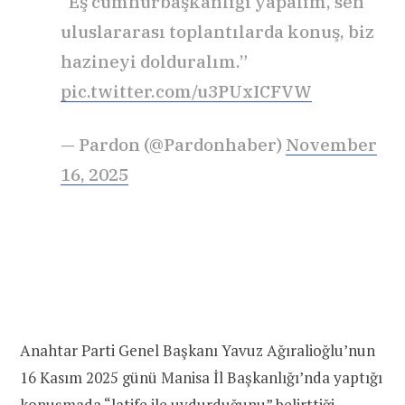
“Eş cumhurbaşkanlığı yapalım, sen
uluslararası toplantılarda konuş, biz
hazineyi dolduralım.”
pic.twitter.com/u3PUxICFVW
— Pardon (@Pardonhaber)
November
16, 2025
Anahtar Parti Genel Başkanı Yavuz Ağıralioğlu’nun
16 Kasım 2025 günü Manisa İl Başkanlığı’nda yaptığı
konuşmada “latife ile uydurduğunu” belirttiği