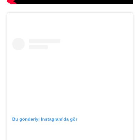
Bu gönderiyi Instagram’da gör