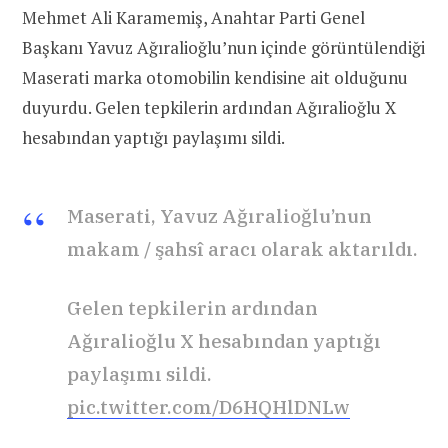
Mehmet Ali Karamemiş, Anahtar Parti Genel
Başkanı Yavuz Ağıralioğlu’nun içinde görüntülendiği
Maserati marka otomobilin kendisine ait olduğunu
duyurdu. Gelen tepkilerin ardından Ağıralioğlu X
hesabından yaptığı paylaşımı sildi.
Maserati, Yavuz Ağıralioğlu’nun
makam / şahsî aracı olarak aktarıldı.
Gelen tepkilerin ardından
Ağıralioğlu X hesabından yaptığı
paylaşımı sildi.
pic.twitter.com/D6HQHlDNLw