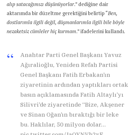
alıp satacağımızı düşünüyorlar
.” dediğine dair
aktarımda bir düzeltme gerektiğini belirtip “
Ben,
dostlarımla ilgili değil, düşmanlarımla ilgili bile böyle
nezaketsiz cümleler hiç kurmam
.” ifadelerini kullandı.
Anahtar Parti Genel Başkanı Yavuz
Ağıralioğlu, Yeniden Refah Partisi
Genel Başkanı Fatih Erbakan’ın
ziyaretinin ardından yaptıkları ortak
basın açıklamasında Fatih Altaylı’yı
Silivri’de ziyaretinde “Bize, Akşener
ve Sinan Oğan’ın bıraktığı bir leke
bu. Haklılar, 50 milyon dolar…
pic.twitter.com/JaOYNVb2vF