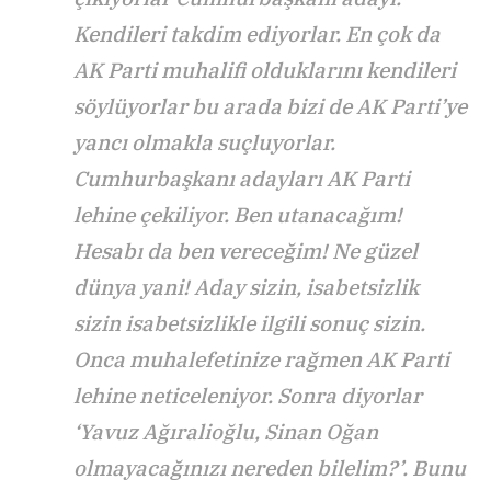
Kendileri takdim ediyorlar. En çok da
AK Parti muhalifi olduklarını kendileri
söylüyorlar bu arada bizi de AK Parti’ye
yancı olmakla suçluyorlar.
Cumhurbaşkanı adayları AK Parti
lehine çekiliyor. Ben utanacağım!
Hesabı da ben vereceğim! Ne güzel
dünya yani! Aday sizin, isabetsizlik
sizin isabetsizlikle ilgili sonuç sizin.
Onca muhalefetinize rağmen AK Parti
lehine neticeleniyor. Sonra diyorlar
‘Yavuz Ağıralioğlu, Sinan Oğan
olmayacağınızı nereden bilelim?’. Bunu