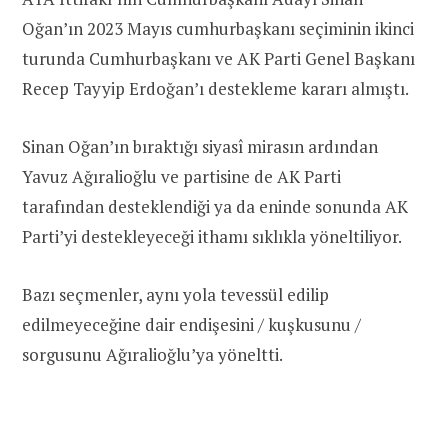
Oğan’ın 2023 Mayıs cumhurbaşkanı seçiminin ikinci
turunda Cumhurbaşkanı ve AK Parti Genel Başkanı
Recep Tayyip Erdoğan’ı destekleme kararı almıştı.
Sinan Oğan’ın bıraktığı siyasî mirasın ardından
Yavuz Ağıralioğlu ve partisine de AK Parti
tarafından desteklendiği ya da eninde sonunda AK
Parti’yi destekleyeceği ithamı sıklıkla yöneltiliyor.
Bazı seçmenler, aynı yola tevessül edilip
edilmeyeceğine dair endişesini / kuşkusunu /
sorgusunu Ağıralioğlu’ya yöneltti.