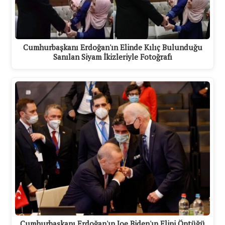
Cumhurbaşkanı Erdoğan'ın Elinde Kılıç Bulunduğu
Sanılan Siyam İkizleriyle Fotoğrafı
Cumhurbaşkanı Erdoğan'ın Joe Biden'ın Elini Öptüğü