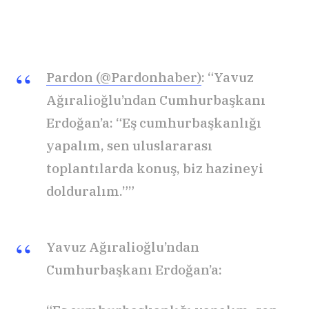
Pardon (@Pardonhaber)
: “Yavuz
Ağıralioğlu’ndan Cumhurbaşkanı
Erdoğan’a: “Eş cumhurbaşkanlığı
yapalım, sen uluslararası
toplantılarda konuş, biz hazineyi
dolduralım.””
Yavuz Ağıralioğlu’ndan
Cumhurbaşkanı Erdoğan’a: