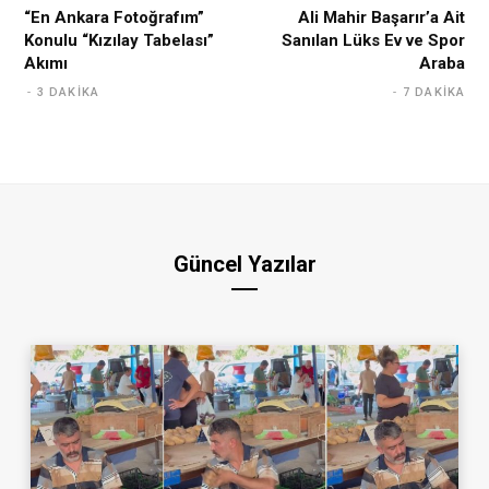
“En Ankara Fotoğrafım”
Ali Mahir Başarır’a Ait
Konulu “Kızılay Tabelası”
Sanılan Lüks Ev ve Spor
Akımı
Araba
3 DAKIKA
7 DAKIKA
Güncel Yazılar