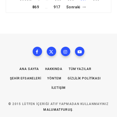
869
917
Sonraki
…
ANA SAYFA
HAKKINDA
TÜM YAZILAR
ŞEHIR EFSANELERI
YÖNTEM
GIZLILIK POLITIKASI
İLETIŞIM
© 2015 LÜTFEN IÇERIĞI ATIF YAPMADAN KULLANMAYINIZ
MALUMATFURUŞ
.