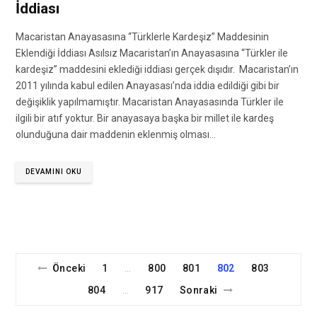
İddiası
Macaristan Anayasasına “Türklerle Kardeşiz” Maddesinin
Eklendiği İddiası Asılsız Macaristan’ın Anayasasına “Türkler ile
kardeşiz” maddesini eklediği iddiası gerçek dışıdır. Macaristan’ın
2011 yılında kabul edilen Anayasası’nda iddia edildiği gibi bir
değişiklik yapılmamıştır. Macaristan Anayasasında Türkler ile
ilgili bir atıf yoktur. Bir anayasaya başka bir millet ile kardeş
olunduğuna dair maddenin eklenmiş olması…
DEVAMINI OKU
Önceki
1
800
801
802
803
…
804
917
Sonraki
…