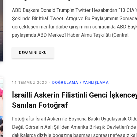
ABD Başkanı Donald Trump’ın Twitter Hesabından “13 CIA Y
Şeklinde Bir İtiraf Tweeti Attığı ve Bu Paylaşımının Sonra
gerçekleşen menfur darbe girişiminin sonrasında ABD Başka
paylaşımda ABD Merkezî Haber Alma Teşkilâtı (Central…
DEVAMINI OKU
14 TEMMUZ 2020
DOĞRULAMA / YANLIŞLAMA
İsrailli Askerin Filistinli Genci İşken
Sanılan Fotoğraf
Fotoğrafta İsrail Askeri ile Boynuna Baskı Uygulayarak Öldür
Değil, Görselin Aslı Şili’den Amerika Birleşik Devletleri’n
dakikalarca diziyle boğazına basması sonrası nefessiz kal