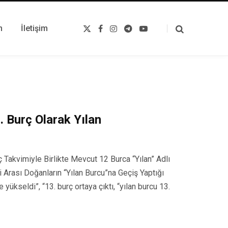
m
İletişim
X
F
I
T
Y
(
a
n
e
o
T
c
s
l
u
w
e
t
e
T
i
b
a
g
u
t
o
g
r
b
t
o
r
a
e
e
k
a
m
r
m
)
. Burç Olarak Yılan
 Takvimiyle Birlikte Mevcut 12 Burca “Yılan” Adlı
i Arası Doğanların “Yılan Burcu”na Geçiş Yaptığı
’e yükseldi”, “13. burç ortaya çıktı, “yılan burcu 13.