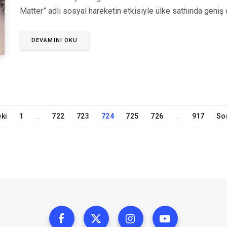
Matter” adlı sosyal hareketin etkisiyle ülke sathında geniş 
DEVAMINI OKU
ki
1
722
723
724
725
726
917
So
…
…