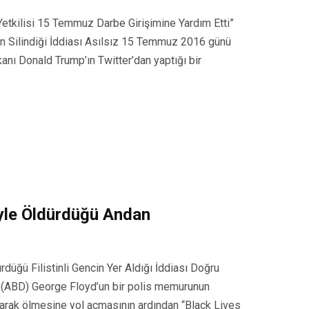
etkilisi 15 Temmuz Darbe Girişimine Yardım Etti”
dan Silindiği İddiası Asılsız 15 Temmuz 2016 günü
nı Donald Trump’ın Twitter’dan yaptığı bir
ceyle Öldürdüğü Andan
düğü Filistinli Gencin Yer Aldığı İddiası Doğru
de (ABD) George Floyd’un bir polis memurunun
arak ölmesine yol açmasının ardından “Black Lives