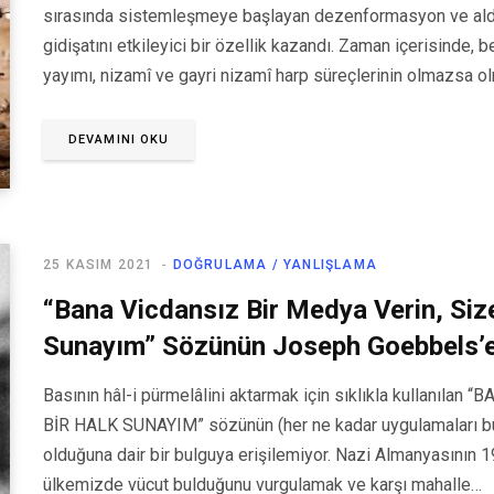
sırasında sistemleşmeye başlayan dezenformasyon ve aldat
gidişatını etkileyici bir özellik kazandı. Zaman içerisinde, beş
yayımı, nizamî ve gayri nizamî harp süreçlerinin olmazsa olm
DEVAMINI OKU
25 KASIM 2021
DOĞRULAMA / YANLIŞLAMA
“Bana Vicdansız Bir Medya Verin, Size
Sunayım” Sözünün Joseph Goebbels’e 
Basının hâl-i pürmelâlini aktarmak için sıklıkla kullanıl
BİR HALK SUNAYIM” sözünün (her ne kadar uygulamaları bu
olduğuna dair bir bulguya erişilemiyor. Nazi Almanyasının 193
ülkemizde vücut bulduğunu vurgulamak ve karşı mahalle…