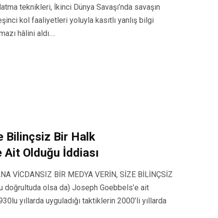
ma teknikleri, İkinci Dünya Savaşı’nda savaşın
inci kol faaliyetleri yoluyla kasıtlı yanlış bilgi
azı hâlini aldı.…
 Bilinçsiz Bir Halk
Ait Olduğu İddiası
an “BANA VİCDANSIZ BİR MEDYA VERİN, SİZE BİLİNÇSİZ
 doğrultuda olsa da) Joseph Goebbels’e ait
0lu yıllarda uyguladığı taktiklerin 2000’li yıllarda