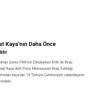
at Kaya’nın Daha Önce
ası
ıktan Sonra PKK’nın Elindeyken KHK ile İhraç
edat Kaya Adlı Polis Memurunun İhraç Edildiği
arafından kaçırılan 13 Türkiye Cumhuriyeti vatandaşının
eyindeki…