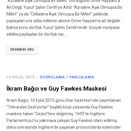
“Azrailine Aşık Olmuşsa Bir Millet” Dörtlüğünü Ömer Hayyam’a
Ait Değil, Yusuf Şahin Ceritli’ye Aittir “Azrailine Aşık Olmuşsa Bir
Millet” ya da “Celladına Aşık Olmuşsa Bir Millet” şeklinde
paylaşılan söz iddia edilenin aksine Ömer Hayyam’a ait değildir.
Bahse konu dörtlük Yusuf Şahin Ceritli’nindir. Sosyal medyada
sıklıkla paylaşılan bir dörtlük var,…
DEVAMINI OKU
10 EYLÜL 2015
DOĞRULAMA / YANLIŞLAMA
İkram Bağcı ve Guy Fawkes Maskesi
İkram Bağcı, 10 Eylül 2015 günü Star Gazetesi’nde yayımlanan
“Tekrardan Gezi’yorlar” başlıklı köşe yazısında Guy Fawkes
maskesi takan “Gezici”lere değinmiş. 1605’te İngiltere
Parlamentosu’nu yakmaya çalışan Guy Fawkes idam edilmiş
daha sonrasında İngiltere’de yaşanan protestolarda eylemciler