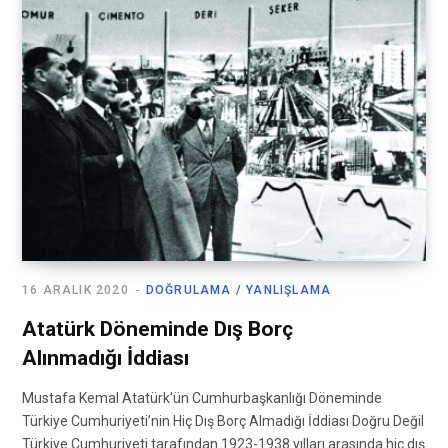
16 ARALIK 2020
DOĞRULAMA / YANLIŞLAMA
Atatürk Döneminde Dış Borç
Alınmadığı İddiası
Mustafa Kemal Atatürk’ün Cumhurbaşkanlığı Döneminde
Türkiye Cumhuriyeti’nin Hiç Dış Borç Almadığı İddiası Doğru Değil
Türkiye Cumhuriyeti tarafından 1923-1938 yılları arasında hiç dış