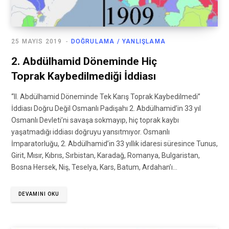
25 MAYIS 2019
DOĞRULAMA / YANLIŞLAMA
2. Abdülhamid Döneminde Hiç
Toprak Kaybedilmediği İddiası
“II. Abdülhamid Döneminde Tek Karış Toprak Kaybedilmedi”
İddiası Doğru Değil Osmanlı Padişahı 2. Abdülhamid’in 33 yıl
Osmanlı Devleti’ni savaşa sokmayıp, hiç toprak kaybı
yaşatmadığı iddiası doğruyu yansıtmıyor. Osmanlı
İmparatorluğu, 2. Abdülhamid’in 33 yıllık idaresi süresince Tunus,
Girit, Mısır, Kıbrıs, Sırbistan, Karadağ, Romanya, Bulgaristan,
Bosna Hersek, Niş, Teselya, Kars, Batum, Ardahan’ı…
DEVAMINI OKU