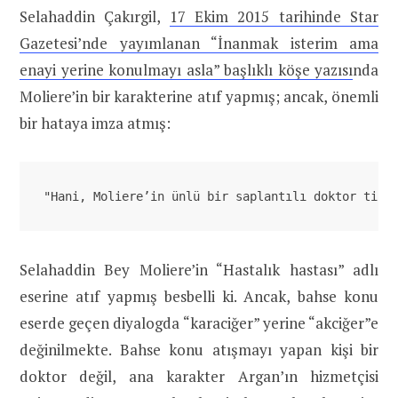
Selahaddin Çakırgil,
17 Ekim 2015 tarihinde Star
Gazetesi’nde yayımlanan “İnanmak isterim ama
enayi yerine konulmayı asla” başlıklı köşe yazısı
nda
Moliere’in bir karakterine atıf yapmış; ancak, önemli
bir hataya imza atmış:
"Hani, Moliere’in ünlü bir saplantılı doktor tipl
Selahaddin Bey Moliere’in “Hastalık hastası” adlı
eserine atıf yapmış besbelli ki. Ancak, bahse konu
eserde geçen diyalogda “karaciğer” yerine “akciğer”e
değinilmekte. Bahse konu atışmayı yapan kişi bir
doktor değil, ana karakter Argan’ın hizmetçisi