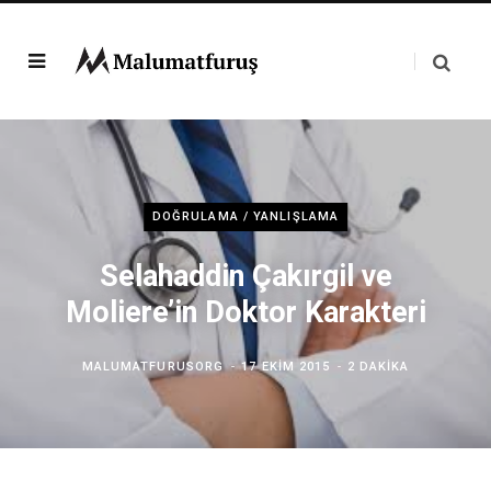
DOĞRULAMA / YANLIŞLAMA
Selahaddin Çakırgil ve
Moliere’in Doktor Karakteri
MALUMATFURUSORG
17 EKIM 2015
2 DAKIKA