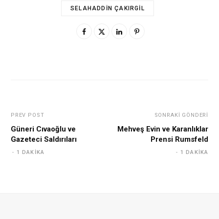
SELAHADDIN ÇAKIRGIL
PREV POST
SONRAKI GÖNDERI
Güneri Cıvaoğlu ve
Mehveş Evin ve Karanlıklar
Gazeteci Saldırıları
Prensi Rumsfeld
1 DAKIKA
1 DAKIKA