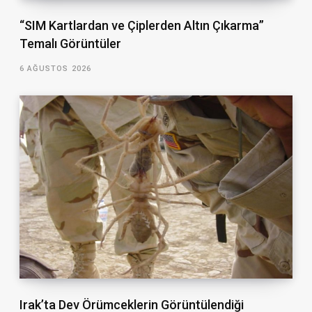
“SIM Kartlardan ve Çiplerden Altın Çıkarma”
Temalı Görüntüler
6 AĞUSTOS 2026
Irak’ta Dev Örümceklerin Görüntülendiği