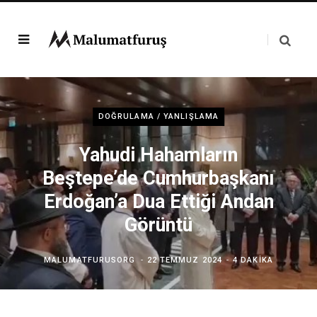
DOĞRULAMA / YANLIŞLAMA
Yahudi Hahamların
Beştepe’de Cumhurbaşkanı
Erdoğan’a Dua Ettiği Andan
Görüntü
MALUMATFURUSORG
22 TEMMUZ 2024
4 DAKIKA