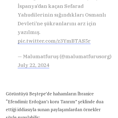
İspanya’dan kaçan Sefarad
Yahudilerinin sığındıkları Osmanlı
Devleti’ne şükranlarını arz için
yazılmış.
pic.twitter.com/z3YmBTAS5r
— Malumatfuruş (@malumatfurusorg)
July 22, 2024
Görüntüyü Beştepe’de hahamların İbranice
“Efendimiz Erdoğan’ı koru Tanrım” şeklinde dua
ettiği iddiasıyla sunan paylaşımlardan örnekler
şöyle sunulabilir: