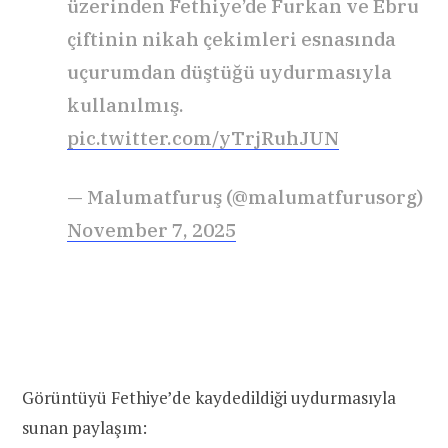
üzerinden Fethiye’de Furkan ve Ebru
çiftinin nikah çekimleri esnasında
uçurumdan düştüğü uydurmasıyla
kullanılmış.
pic.twitter.com/yTrjRuhJUN
— Malumatfuruş (@malumatfurusorg)
November 7, 2025
Görüntüyü Fethiye’de kaydedildiği uydurmasıyla
sunan paylaşım: