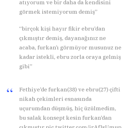
atıyorum ve bir daha da kendisini
görmek istemiyorum demiş”
“birçok kişi hayır fikir ebru’dan
çıkmıştır demiş, dayanağınız ne
acaba, furkan’ı görmüyor musunuz ne
kadar istekli, ebru zorla oraya gelmiş
gibi”
Fethiye’de furkan(38) ve ebru(27) çifti
nikah çekimleri esnasında
uçurumdan düşmüş, hiç üzülmedim,
bu salak konsept kesin furkan’dan
çıkmıştır
pic.twitter.com/irAfIsUmup