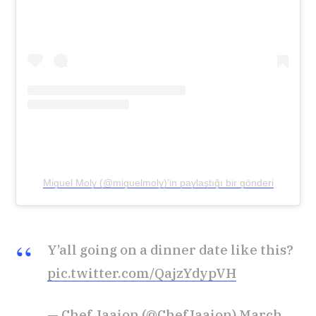
Miguel Moly (@miguelmoly)’in paylaştığı bir gönderi
Y’all going on a dinner date like this?
pic.twitter.com/QajzYdypVH
— Chef Jaaion (@ChefJaaion)
March