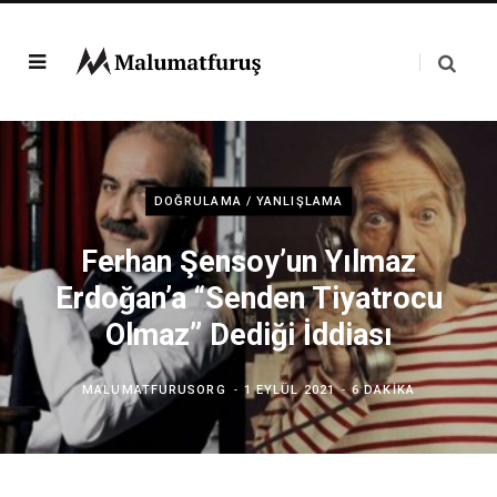
DOĞRULAMA / YANLIŞLAMA
Ferhan Şensoy’un Yılmaz
Erdoğan’a “Senden Tiyatrocu
Olmaz” Dediği İddiası
MALUMATFURUSORG
1 EYLÜL 2021
6 DAKIKA