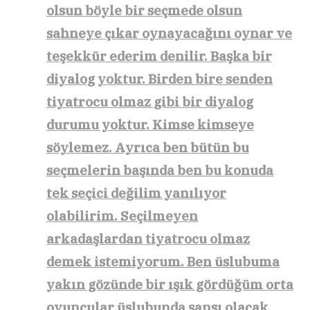
olsun böyle bir seçmede olsun
sahneye çıkar oynayacağını oynar ve
teşekkür ederim denilir. Başka bir
diyalog yoktur. Birden bire senden
tiyatrocu olmaz gibi bir diyalog
durumu yoktur. Kimse kimseye
söylemez. Ayrıca ben bütün bu
seçmelerin başında ben bu konuda
tek seçici değilim yanılıyor
olabilirim. Seçilmeyen
arkadaşlardan tiyatrocu olmaz
demek istemiyorum. Ben üslubuma
yakın gözünde bir ışık gördüğüm orta
oyuncular üslubunda şansı olacak