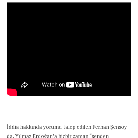
İddia hakkında yorumu talep edilen Ferhan Şensoy
da, Yılmaz Erdoğan’a hiçbir zaman “senden