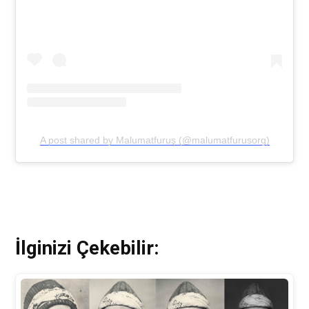
A post shared by Malumatfuruş (@malumatfurusorg)
İlginizi Çekebilir: