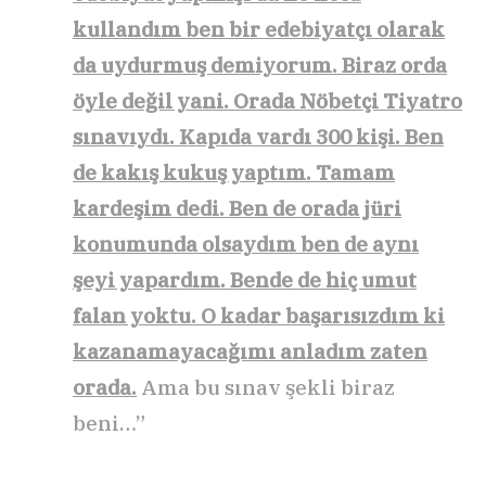
kullandım ben bir edebiyatçı olarak
da uydurmuş demiyorum. Biraz orda
öyle değil yani. Orada Nöbetçi Tiyatro
sınavıydı. Kapıda vardı 300 kişi. Ben
de kakış kukuş yaptım. Tamam
kardeşim dedi. Ben de orada jüri
konumunda olsaydım ben de aynı
şeyi yapardım. Bende de hiç umut
falan yoktu. O kadar başarısızdım ki
kazanamayacağımı anladım zaten
orada.
Ama bu sınav şekli biraz
beni…”