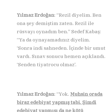
Yılmaz Erdoğan
: “Rezil diyelim. Ben
ona şey demiştim zaten. Rezil ile
rüsvayı oynadım ben.” Sedef Kabaş:
“Ya da oynayamadınız diyelim.
‘Sonra indi sahneden. İçinde bir umut
vardı. Sınav sonucu hemen açıklandı.
‘Senden tiyatrocu olmaz’.
Yılmaz Erdoğan
: “Yok.
Muhsin orada
biraz edebiyat yapmış tabi. Şimdi
edebiyat yapmışı da ne kötü