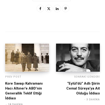
PREV POST
SONRAKI GÖNDERI
Kore Savaşı Kahramanı
“Eylül’dü” Adlı Şiirin
Hacı Altıner’e ABD’nin
Cemal Süreya’ya Ait
Generallik Teklif Ettiği
Olduğu İddiası
İddiası
3 DAKIKA
18 DAKIKA